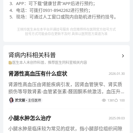
3
.
APP：可下载“健康甘肃”APP后进行预约；
4
.
电话：可拨打0931-8942262进行预约；
5
.
现场：可通过人工窗口或院内自助机进行预约挂号。
王晓玲医生未在本平台开通挂号服务 向您推荐所在医院官方挂号方式
挂号方式可能会存在更新不及时 具体以医院官方渠道为准
肾病内科相关
科普
医生本人未创作科普，推荐医生同科室相关内容
肾源性高血压有什么症状
2026.01.30
肾源性高血压由肾脏疾病引发，因肾血管狭窄、肾实质
损伤等导致肾素-血管紧张素-醛固酮系统激活，血压升
高多较顽固。症状兼具高
於文丽
主任医师
1381
100
小腿水肿怎么治疗
2025.09.03
小腿水肿是临床较为常见的症状，指小腿部位组织间隙