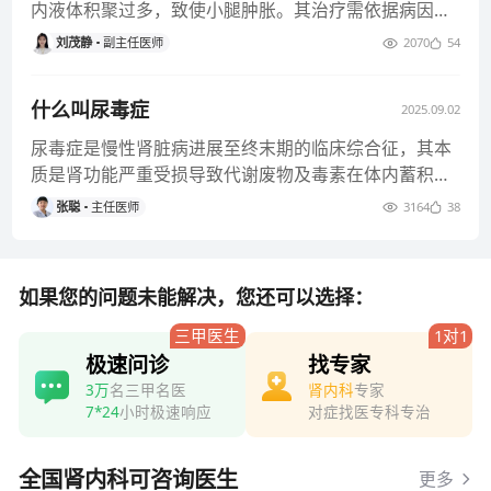
内液体积聚过多，致使小腿肿胀。其治疗需依据病因进
行针对性处理，常见病因有
刘茂静
副主任医师
2070
54
什么叫尿毒症
2025.09.02
尿毒症是慢性肾脏病进展至终末期的临床综合征，其本
质是肾功能严重受损导致代谢废物及毒素在体内蓄积，
引发多系统功能紊乱。该病
张聪
主任医师
3164
38
如果您的问题未能解决，您还可以选择：
三甲医生
1对1
极速问诊
找专家
3万
名三甲名医
肾内科
专家
7*24
小时极速响应
对症找医专科专治
全国肾内科可咨询医生
更多