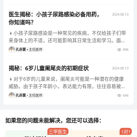
医生揭秘：小孩子尿路感染必备用药，
2024.08.13
你知道吗？
👦小孩子尿路感染是一种常见的疾病，不仅给孩子们带
来身体上的不适，还可能影响其日常生活和学习。面对
孩子尿路感染时，常常会
孔赤寰
主任医师
896
揭秘：6岁儿童阑尾炎的初期症状
2024.08.13
👦对于6岁的儿童来说，阑尾炎可能是一种潜在的健康
威胁。由于孩子年龄小，表达能力有限，往往容易被忽
视。了解儿童阑尾炎的初
孔赤寰
主任医师
646
如果您的问题未能解决，您还可以选择：
三甲医生
1对1