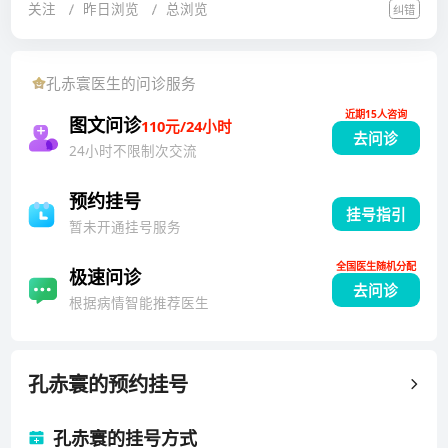
关注
昨日浏览
总浏览
纠错
高压消化道出血、胰腺假性囊肿、胆囊结石、消化道畸
形、结肠息肉、内痔、便血等疾病进行无伤口的内镜下
治疗。通过使用腹腔镜、胆道镜、电子胃镜、电子肠镜
孔赤寰
医生的问诊服务
等工具对小儿外科疾病进行无创诊断和微创手术治疗。
近期15人咨询
从事新生儿及小儿普外科专业近30年。擅长使用腹腔
图文问诊
110元/24小时
去问诊
镜、胆道镜、电子胃镜、电子肠镜等工具对小儿普外科
24小时不限制次交流
疾病进行微创手术治疗。如：腹股沟疝气、肠套叠、卵
巢囊肿蒂扭转、肠梗阻、先天性肌性斜颈、阑尾炎、鞘
预约挂号
挂号指引
膜积液等手术。同时对幽门前瓣膜、十二指肠不全梗
暂未开通挂号服务
阻、食道闭锁术后食管气管瘘、食管狭窄、胆囊结石、
全国医生随机分配
消化道异物、结肠息肉等疾病进行内镜下微创手术治
极速问诊
去问诊
疗。研究方向：微创手术在小儿外科中的应用与治疗。
根据病情智能推荐医生
在国内多个医学专业期刊，以第一作者的身份发表过10
余篇专业论文。曾在《中华小儿外科杂志》等专业医学
期刊发表多篇文章。2021年10月获得北京医学会第二届
孔赤寰
的预约挂号
首都医学创新与转化大赛优胜奖。2020年11月获得国家
发明专利证书。中华医学会小儿外科肿瘤专业委员，中
孔赤寰的挂号方式