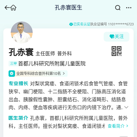
孔赤寰医生
已实名认证
执业证编号
1101******6723
关注
孔赤寰
主任医师
普外科
首都儿科研究所附属儿童医院
三甲
全国专科综合普外科第10名
对梨状窝瘘、食道闭锁术后食管气管瘘、食管
狭窄、幽门梗阻、十二指肠不全梗阻、门脉高压消化道
出血、胰腺假性囊肿、胆囊结石、消化道畸形、结肠息
肉、内痔、便血等疾病进行无伤口的内镜下治疗。通过
使用腹腔镜、胆道镜、电子胃镜、电子肠镜等工具对小
孔赤寰，首都儿科研究所附属儿童医院，普外
儿外科疾病进行无创诊断和微创手术治疗。
科，主任医师。擅长对梨状窝瘘、食道闭锁术后食管气
查看简介
管瘘、食管狭窄、幽门梗阻、十二指肠不全梗阻、门脉