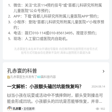
国妇幼协会小儿消化微创学组委员。
1
.
微信：关注“北京114预约挂号”或“首都儿科研究所附属
儿童医院”公众号预约；
2
.
APP：下载“首都儿科研究所附属儿童医院APP”预约；
3
.
小程序：登陆“首都儿科研究所附属儿童医院+”小程序预
约；
4
.
电话：拨打010-114或010-85613495，按提示预约；
5
.
现场：人工窗口或医院内自助机。
孔赤寰医生未在本平台开通挂号服务 向您推荐所在医院官方挂号方式
挂号方式可能会存在更新不及时 具体以医院官方渠道为准
孔赤寰的
科普
孔赤寰
医生共发布了
60
篇科普内容
一文解析：小孩额头磕凹坑能恢复吗？
2024.08.14
🙌当小孩在玩耍或活动中不慎摔倒时，额头受到撞击可
能会形成凹坑。小孩额头的凹坑是否能够恢复，并非一
个简单的是与否的问题，
孔赤寰
主任医师
902