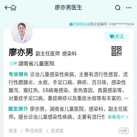
廖亦男医生
已实名认证
执业证编号
1104******1614
关注
廖亦男
副主任医师
感染科
湖南省儿童医院
三甲
诊治儿童感染性疾病，主要有流行性感冒、流
行性腮腺炎、水痘、手足口病、麻疹、百日咳、感染性
腹泻、猩红热、EB病毒感染、发热查因、真菌感染等，
对重症手足口病，重症麻疹以及重症水痘等有丰富的临
床经验。
廖亦男，湖南省儿童医院，感染科，副主任医
师。擅长诊治儿童感染性疾病，主要有流行性感冒、流
查看简介
行性腮腺炎、水痘、手足口病、麻疹、百日咳、感染性
关注
昨日浏览
总浏览
纠错
腹泻、猩红热、EB病毒感染、发热查因、真菌感染等，