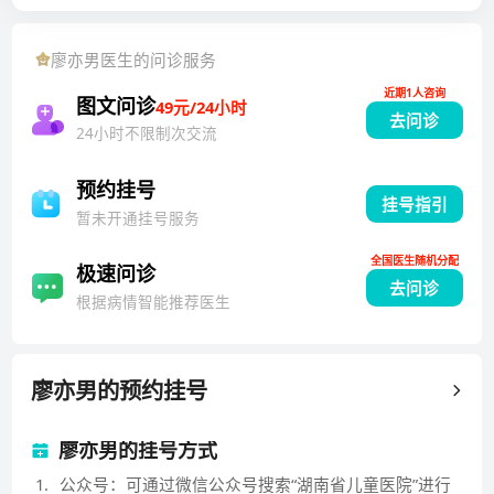
对重症手足口病，重症麻疹以及重症水痘等有丰富的临
床经验。2004年至今一直在湖南省儿童医院感染科病房
廖亦男
医生的问诊服务
从事儿童感染性以及传染性疾病的诊治工作。
近期1人咨询
图文问诊
49元/24小时
去问诊
24小时不限制次交流
预约挂号
挂号指引
暂未开通挂号服务
全国医生随机分配
极速问诊
去问诊
根据病情智能推荐医生
廖亦男
的预约挂号
廖亦男的挂号方式
1
.
公众号：可通过微信公众号搜索“湖南省儿童医院”进行