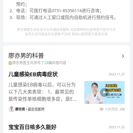
预约；
2
.
电话：可拨打电话0731-85356114进行咨询；
3
.
现场：可通过人工窗口或院内自助机进行预约挂号。
廖亦男医生未在本平台开通挂号服务 向您推荐所在医院官方挂号方式
挂号方式可能会存在更新不及时 具体以医院官方渠道为准
廖亦男的
科普
廖亦男
医生共发布了
29
篇科普内容
儿童感染EB病毒症状
2023.11.27
儿童感染EB病毒以后，可以分为
以下几大类表现： 1、最常见的
是传染性单核细胞增多症，是EB
病毒感染引起的急性传染性疾
廖亦男
副主任医师
7.07万
208
病。
宝宝百日咳多久能好
2023.11.23