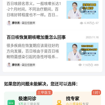
百日咳顾名思义，一般咳嗽长达1
-2个月时间，不同治疗期间，百
日咳好转程度也不一样。百日咳
分为三个时期：痉咳前期、痉咳
廖亦男
副主任医师
6.39万
67
期、
百日咳恢复期咳嗽加重怎么回事
2023.11.18
很多疾病在恢复期应该是往好的
方向发展，百日咳由于是百日咳
鲍特菌感染引起的急性呼吸系统
传染病，病程可以很长，在恢复
廖亦男
副主任医师
7.10万
499
期时如果
如果您的问题未能解决，您还可以选择：
三甲医生
1对1
极速问诊
找专家
3万
名三甲名医
小儿感染科
专家