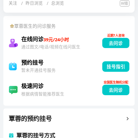
关注
昨日浏览
总浏览
纠错
障碍、儿童孤独症谱系障碍及等方面的疾病有多年的临
床诊断和康复治疗。发表多篇核心期刊论文，参与人民
卫生出版社的《儿童语言发育早期干预》《儿童运动发
覃蓉
医生的问诊服务
育早期干预》《脑瘫患儿家庭康复训练指南》；《智力
近期7人咨询
落后儿童的家庭康复训练》医学书籍的编写；参与国家
在线问诊
39元/24小时
去问诊
卫建委课题《脑性瘫痪流行病学调查和规范化防治》的
通过图文/电话/视频在线问医生
流调工作。湖南省康复医学会理事，湖南儿童康复联盟
学术委员会副主任委员，湖南省康复医学会小儿康复专
预约挂号
挂号指引
业委员会副主任委员，中国康复医学会儿童康复专业委
暂未开通挂号服务
员会孤独症谱系障碍学组委员，湖南省康复医学会康复
全国医生随机分配
机构管理专业委员会委员和湖南省康复医学会教育康复
极速问诊
去问诊
专业委员会委员。
根据病情智能推荐医生
覃蓉
的预约挂号
覃蓉的挂号方式