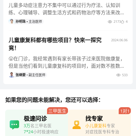
儿童多动症注意力不集中可以通过行为疗法、认知训
练、心理辅导、调整生活方式和药物治疗等方法来改
善，综合运用这些方法，有助于
孙明珠
主治医师
2173
4
儿童康复科都有哪些项目？快来一探究
2024.06.06
竟！
😤在门诊，我经常遇到有家长带孩子过来医院做康复，
但是当他们看到儿童康复科的项目时，面对数不胜数的
项目就会陷入迷茫。 
张继要
副主任医师
533
如果您的问题未能解决，您还可以选择：
三甲医生
1对1
极速问诊
找专家
3万
名三甲名医
小儿康复科
专家
7*24
小时极速响应
对症找医专科专治