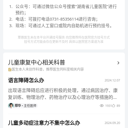
1
.
公众号：可通过微信公众号搜索“湖南省儿童医院”进行
预约；
2
.
电话：可拨打电话0731-85356114进行咨询；
3
.
现场：可通过人工窗口或院内自助机进行预约挂号。
覃蓉医生未在本平台开通挂号服务 向您推荐所在医院官方挂号方式
挂号方式可能会存在更新不及时 具体以医院官方渠道为准
儿童康复中心相关
科普
医生本人未创作科普，推荐医生同科室相关内容
语言障碍怎么办
2024.12.07
出现语言障碍后应进行积极的处理，通过病因治疗、康
复训练、物理治疗、药物治疗以及心理治疗等措施的综
合运用，可以最大程度地促
郑华
主任医师
1931
89
儿童多动症注意力不集中怎么办
2024.09.20