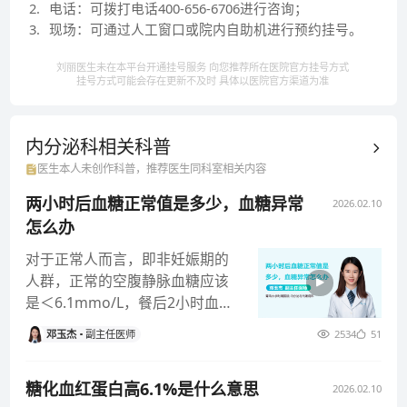
2
.
电话：可拨打电话400-656-6706进行咨询；
3
.
现场：可通过人工窗口或院内自助机进行预约挂号。
刘丽医生未在本平台开通挂号服务 向您推荐所在医院官方挂号方式
挂号方式可能会存在更新不及时 具体以医院官方渠道为准
内分泌科相关
科普
医生本人未创作科普，推荐医生同科室相关内容
两小时后血糖正常值是多少，血糖异常
2026.02.10
怎么办
对于正常人而言，即非妊娠期的
人群，正常的空腹静脉血糖应该
是＜6.1mmo/L，餐后2小时血糖
的正常值是＜7.8mmo/L
邓玉杰
副主任医师
2534
51
糖化血红蛋白高6.1%是什么意思
2026.02.10