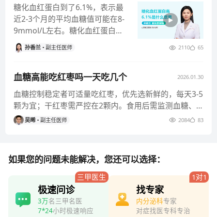
糖化血红蛋白到了6.1%，表示最
近2-3个月的平均血糖值可能在8-
9mmol/L左右。糖化血红蛋白反
映了近2-3个月的血
孙香兰
副主任医师
2110
65
血糖高能吃红枣吗一天吃几个
2026.01.30
血糖控制稳定者可适量吃红枣，优先选新鲜的，每天3-5
颗为宜；干红枣需严控在2颗内。食用后需监测血糖、
扣减主食。血糖波动大
吴晞
副主任医师
2084
83
如果您的问题未能解决，您还可以选择：
三甲医生
1对1
极速问诊
找专家
3万
名三甲名医
内分泌科
专家
7*24
小时极速响应
对症找医专科专治