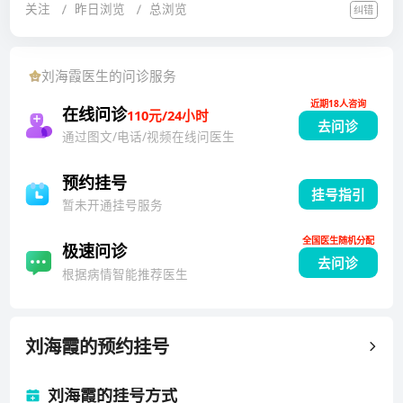
随访。(2)糖尿病：糖尿病前期逆转、新发2型糖尿病的
关注
昨日浏览
总浏览
纠错
百层次人选。大连市名专家，大连市高端人才。2015年
个体化治疗及1型糖尿病的胰岛素泵治疗；特别是老年
作为访问学者于美国哈佛大学BIDMC医疗中心研修。 2
糖尿病、儿童糖尿病、妊娠糖尿病、肥胖合并糖尿病的
013年带领团队在大连市率先开设甲状腺内科专病门
刘海霞
医生的问诊服务
个体化、规范化治疗。糖尿病心梗脑梗预防、糖尿病肾
诊，严格依照国际指南采用金标准鉴别甲状腺结节良、
病眼病预防与治疗。 (3)身材矮小、生长发育迟滞、性早
近期18人咨询
恶性，避免了不必要的手术。多次成功诊治、抢救疑
在线问诊
110元/24小时
熟及内分泌代谢病所引起的矮小、性早熟等遗传罕见
去问诊
难、危重甲状腺疾病，开展多项甲状腺诊疗领域的前沿
通过图文/电话/视频在线问医生
病。 (4)生殖内分泌：备孕及妊娠期疾病包括糖尿病、甲
临床技术，将甲状腺疾病的国际指南规范化、个体化应
状腺疾病及性腺等内分泌疾病如肥胖、多囊卵巢、性腺
用、推广于临床，所带领的科室在甲状腺疾病诊疗方面
预约挂号
疾病导致不孕不育等。 (5)垂体瘤与肾上腺结节的鉴别诊
挂号指引
居国内领先。在儿童生长发育方面从内分泌角度有规范
暂未开通挂号服务
疗、术前功能评估与术后随访、激素替代治疗保证生活
独到诊疗，在辽南内分泌专业最早开设内分泌生长发育
质量。 (6)可治愈性高血压筛查和治疗。肾上腺疾病。
全国医生随机分配
特色方向，发现努南综合征、IGF1R突变、卡尔曼综合
极速问诊
去问诊
(7)骨质疏松、痛风、高尿酸血症、代谢综合征及精准医
征、特纳综合征、雄激素不敏感综合征、Mccune-Albri
根据病情智能推荐医生
学体重管理的诊疗。
ght综合征等罕见病，团队成员多次在国内学术会议上
交流分享罕见病例诊疗心得。对这类病人全生命周期管
理，尽力助力生育，回归社会生活。以内分泌科为主导
刘海霞
的预约挂号
的多学科体重管理，针对儿童、成人超重、肥胖早期干
预，避免引起机体损害，针对老年及慢性消耗性疾病营
刘海霞的挂号方式