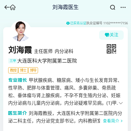
刘海霞医生
已实名认证
执业证编号
1102******7156
关注
刘海霞
主任医师
内分泌科
大连医科大学附属第二医院
三甲
教授
博士
博导
甲状腺疾病、糖尿病、矮小与生长发育异常、
性早熟、肥胖与体重管理、痛风、多囊卵巢、骨质疏
松、垂体瘤与肾上腺疾病，不孕不育生殖内分泌、妊娠
内分泌病与儿童内分泌病，内分泌疑难罕见病。(1)甲状
腺疾病：各类疑难重症甲状腺疾病、甲亢突眼、计划妊
刘海霞教授，大连医科大学附属第二医院内分
娠与妊娠期甲状腺疾病、采用国际诊断金标准甲状腺细
泌二科主任，内分泌党支部书记，内科教研室副主任，
查看简介
针穿刺技术鉴别甲状腺结节良恶性、甲状腺癌术后内科
博士，研究生导师。辽宁省第十二批“百千万人才工程”