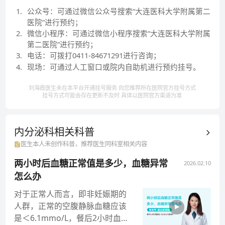
养不良患者增加肌肉和平衡体重，增强机体免疫力，提
1
.
公众号：可通过微信公众号搜索“大连医科大学附属第二
高生活质量。
医院”进行预约；
2
.
微信小程序：可通过微信小程序搜索“大连医科大学附属
第二医院”进行预约；
3
.
电话：可拨打0411-84671291进行咨询；
4
.
现场：可通过人工窗口或院内自助机进行预约挂号。
刘海霞医生未在本平台开通挂号服务 向您推荐所在医院官方挂号方式
挂号方式可能会存在更新不及时 具体以医院官方渠道为准
内分泌科相关
科普
医生本人未创作科普，推荐医生同科室相关内容
两小时后血糖正常值是多少，血糖异常
2026.02.10
怎么办
对于正常人而言，即非妊娠期的
人群，正常的空腹静脉血糖应该
是＜6.1mmo/L，餐后2小时血糖