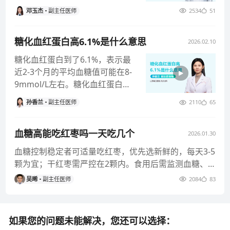
的正常值是＜7.8mmo/L
邓玉杰
副主任医师
2534
51
糖化血红蛋白高6.1%是什么意思
2026.02.10
糖化血红蛋白到了6.1%，表示最
近2-3个月的平均血糖值可能在8-
9mmol/L左右。糖化血红蛋白反
映了近2-3个月的血
孙香兰
副主任医师
2110
65
血糖高能吃红枣吗一天吃几个
2026.01.30
血糖控制稳定者可适量吃红枣，优先选新鲜的，每天3-5
颗为宜；干红枣需严控在2颗内。食用后需监测血糖、
扣减主食。血糖波动大
吴晞
副主任医师
2084
83
如果您的问题未能解决，您还可以选择：