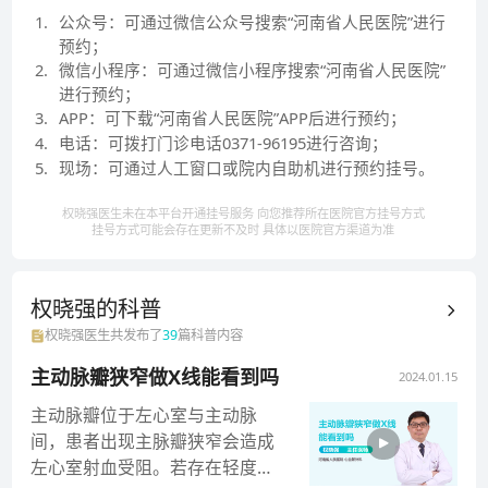
1
.
公众号：可通过微信公众号搜索“河南省人民医院”进行
预约；
2
.
微信小程序：可通过微信小程序搜索“河南省人民医院”
进行预约；
3
.
APP：可下载“河南省人民医院”APP后进行预约；
4
.
电话：可拨打门诊电话0371-96195进行咨询；
5
.
现场：可通过人工窗口或院内自助机进行预约挂号。
权晓强医生未在本平台开通挂号服务 向您推荐所在医院官方挂号方式
挂号方式可能会存在更新不及时 具体以医院官方渠道为准
权晓强的
科普
权晓强
医生共发布了
39
篇科普内容
主动脉瓣狭窄做X线能看到吗
2024.01.15
主动脉瓣位于左心室与主动脉
间，患者出现主脉瓣狭窄会造成
左心室射血受阻。若存在轻度病