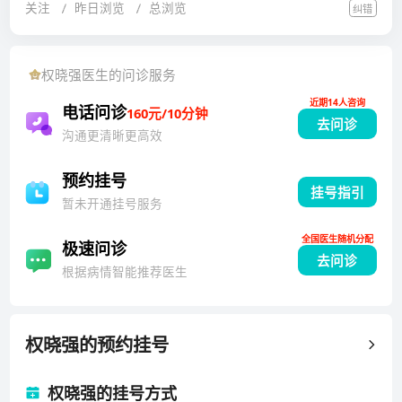
关注
昨日浏览
总浏览
纠错
重症冠心病围手术期管理、主动脉夹层病临床分型及手
术治疗、多发性大动脉炎诊断治疗等方面研究较深。发
表国家级以上论文10余篇，获省科技二等奖一项。
权晓强
医生的问诊服务
近期14人咨询
电话问诊
160元/10分钟
去问诊
沟通更清晰更高效
预约挂号
挂号指引
暂未开通挂号服务
全国医生随机分配
极速问诊
去问诊
根据病情智能推荐医生
权晓强
的预约挂号
权晓强的挂号方式