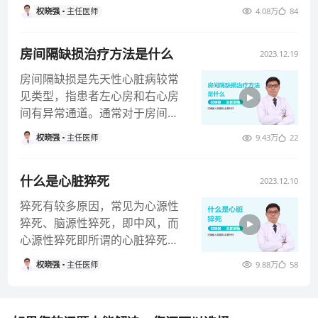
变，则通过X线可能无法发现较大
权晓强
主任医师
4.08万
84
改变，而
房间隔缺损治疗方法是什么
2023.12.19
房间隔缺损是先天性心脏病较常
见类型，指患者左心房和右心房
间有异常通道。通常对于房间隔
缺损患者，需要根据缺损大小和
权晓强
主任医师
9.43万
22
位置决定
什么是心脏猝死
2023.12.10
猝死有较多原因，常见为心源性
猝死、脑源性猝死，即中风，而
心源性猝死即所谓的心脏猝死，
常见的是心脏停跳，主要包括以
权晓强
主任医师
9.88万
58
下几种情