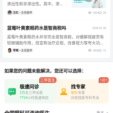
渗出性和非渗出性。其中，渗出
性的老年黄斑变性又叫湿性老年
王红
主任医师
2424
20
黄斑变性
蓝莓叶黄素眼药水是智商税吗
2026.01.30
蓝莓叶黄素眼药水并非完全是智商税，对缓解视疲劳有
轻微辅助作用，但宣称治疗近视、改善视力等夸大功效
的产品则属于智商税范畴。
李爽
主任医师
2829
15
如果您的问题未能解决，您还可以选择：
三甲医生
1对1
极速问诊
找专家
3万
名三甲名医
眼科
专家
7*24
小时极速响应
对症找医专科专治
更多