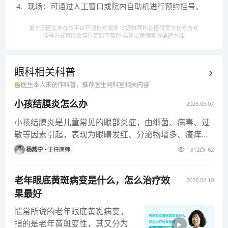
4
.
现场：可通过人工窗口或院内自助机进行预约挂号。
学会眼微循环专业委员会主任委员、眼微循环学会糖尿
病学组组长，一带一路眼科联盟主任委员，家卫生计生
董方田医生未在本平台开通挂号服务 向您推荐所在医院官方挂号方式
委交流与合作中心顾问。美国视网膜学会会员，《中华
挂号方式可能会存在更新不及时 具体以医院官方渠道为准
眼底病杂志》编委、《中国实用眼科杂志》副主编、
《中华实验眼科杂志》编委、《中华眼视光学与视觉科
眼科相关
科普
学杂志》编委，《中华医学百科全书眼科卷》执行主
医生本人未创作科普，推荐医生同科室相关内容
编。
小孩结膜炎怎么办
2026.05.07
小孩结膜炎是儿童常见的眼部炎症，由细菌、病毒、过
敏等因素引起，表现为眼睛发红、分泌物增多、瘙痒等
症状，治疗需结合生活护理
杨燕宁
主任医师
1812
62
老年眼底黄斑病变是什么，怎么治疗效
2026.02.10
果最好
惯常所说的老年眼底黄斑病变，
指的是老年黄斑变性，其又分为