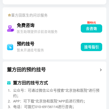
师、副主任医师、主任医师；中央保健会诊；曾担任北
京协和医院眼科常务副主任，副主任、主任；博士生导
董方田
医生的问诊服务
师，教授。年来一直从事眼底病的诊断和治疗工作，尤
限时0元
其专长于糖尿病视网膜病变、黄斑疾病、遗传性视网膜
免费咨询
去咨询
变性疾病和视网膜移植的临床和基础研究。1987－198
医生助理提供诊前咨询服务
8年在香港中文大学威尔斯亲王医院眼科学习玻璃体视
网膜手术，并在我国较早开展玻璃体视网膜手术治疗眼
预约挂号
挂号指引
底病。1992年于美国哈佛大学Schepen视网膜研究所考
暂未开通挂号服务
察学习，1995－1996年于美国圣路易斯华盛顿大学眼
科中心从事视网膜移植研究工作。承担国家及北京市项
课题研究，包括一项国家科技部重点攻关项目。曾获国
董方田
的预约挂号
家、省部级、医科院及北京协和医院等科研医疗成果奖
10余项。在国内杂志发表文章近百篇，指导博士和硕士
董方田的挂号方式
研究生20余名。主编《协和眼科光学相干断层扫描图
1
.
公众号：可通过微信公众号搜索“北京协和医院”进行预
谱》《玻璃体视网膜手术光盘》，参与《眼底病学》等
约；
部著作编写。曾中华医学会北京分会眼科专业委员会副
2
.
APP：可下载“北京协和医院”APP后进行预约；
主任委员、现任中国微循环学会常务理事，中华微循环
3
.
电话：可拨打010-69156114进行咨询；