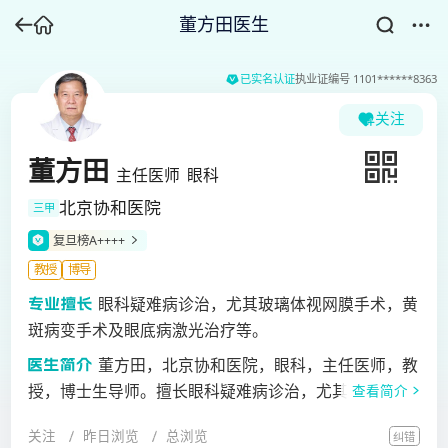
董方田医生
已实名认证
执业证编号
1101******8363
关注
董方田
主任医师
眼科
北京协和医院
三甲
复旦榜A++++
教授
博导
眼科疑难病诊治，尤其玻璃体视网膜手术，黄
斑病变手术及眼底病激光治疗等。
董方田，北京协和医院，眼科，主任医师，教
授，博士生导师。擅长眼科疑难病诊治，尤其玻璃体视
查看简介
网膜手术，黄斑病变手术及眼底病激光治疗等。1977开
关注
昨日浏览
总浏览
纠错
始在北京协和医院眼科工作，历任住院医师、主治医