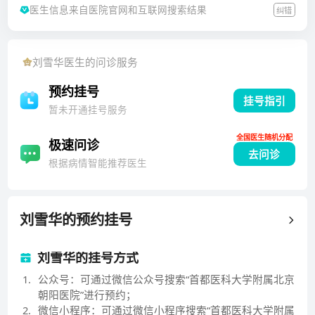
医生信息来自医院官网和互联网搜索结果
纠错
07年硕士毕业于首都医科大学，2015年博士毕业于首都
医科大学。一直工作于首都医科大学附属北京朝阳医院
高压氧科，对高压氧科常见病，急性一氧化碳中毒、一
刘雪华
医生的问诊服务
氧化碳中毒迟发脑病、脑外伤、脑出血术后、突发性聋
等疾病的诊治，积累了丰富的临床经验。承担首都医科
预约挂号
挂号指引
大学本科生及长学制研究生的教学工作，同时承担科室
暂未开通挂号服务
规培医师及进修医师的带教工作。另外曾担任内科教研
全国医生随机分配
室教学干事，主持首都医科大学教学课题，发表教学论
极速问诊
去问诊
文多篇。主要从事创伤性疾病尤其是脊髓损伤的高压氧
根据病情智能推荐医生
治疗研究。主持国家自然科学基金(82101964)、北京市
自然科学基金(7202055)、北京朝阳医院“多学科临床研
究创新团队”等6项课题。并入选北京朝阳医院1351人才
刘雪华
的预约挂号
“朝阳新星”。参与国家自然科学基金、北京市自然科学
基金、科技部国际合作等多项课题。以第一和通讯作者
刘雪华的挂号方式
发表SCI论文10余篇，中文论著数篇，成果多次受邀于
1
.
公众号：可通过微信公众号搜索“首都医科大学附属北京
国内外会议发言。多次获北京朝阳医院“优秀职工”及“优
朝阳医院”进行预约；
秀教师”称号。担任中华医学会高压氧医学分会第九届质
2
.
微信小程序：可通过微信小程序搜索“首都医科大学附属