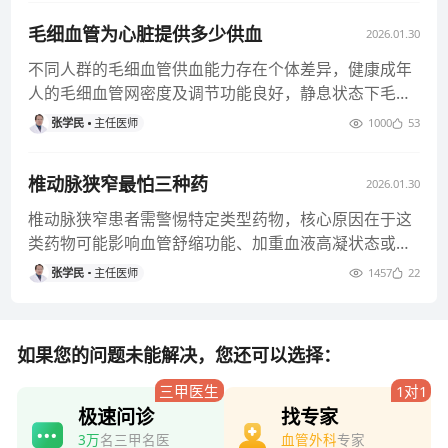
毛细血管为心脏提供多少供血
2026.01.30
不同人群的毛细血管供血能力存在个体差异，健康成年
人的毛细血管网密度及调节功能良好，静息状态下毛细
血管供血可稳定满足心肌需
张学民
主任医师
1000
53
椎动脉狭窄最怕三种药
2026.01.30
椎动脉狭窄患者需警惕特定类型药物，核心原因在于这
类药物可能影响血管舒缩功能、加重血液高凝状态或干
扰血压稳态，进而诱发脑供
张学民
主任医师
1457
22
如果您的问题未能解决，您还可以选择：
三甲医生
1对1
极速问诊
找专家
3万
名三甲名医
血管外科
专家