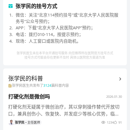
张学民的挂号方式
1
.
微信：关注“北京114预约挂号”或“北京大学人民医院服
务号”公众号预约；
2
.
APP：下载“北京大学人民医院APP”预约；
3
.
电话：拨打010-114，按提示预约；
4
.
现场：人工窗口或医院内自助机。
张学民医生未在本平台开通挂号服务 向您推荐所在医院官方挂号方式
挂号方式可能会存在更新不及时 具体以医院官方渠道为准
张学民的
科普
张学民
医生共发布了
3124
篇科普内容
打硬化剂是微创吗
2026.01.30
打硬化剂无疑属于微创治疗，其以穿刺操作替代开放切
口，兼具创伤小、恢复快、并发症少等核心优势，临床
应用中需明确其微创属性的
张学民
主任医师
1234
91