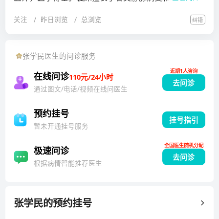
的治疗，如主动脉瘤、主动脉夹层、主动脉缩窄、主髂
关注
昨日浏览
总浏览
纠错
动脉闭塞性疾病、颅外颈动脉、椎动脉病变、上肢和下
肢动脉闭塞性病变等，以及内脏血管病变的诊治。中华
临床医师杂志特约审稿人，北京生物医学工程学会血液
张学民
医生的问诊服务
净化专业委员会血液净化通路血组委员，中国微循环学
近期1人咨询
会血管疾病专业委员会委员。在国内较早开展主动脉缩
在线问诊
110元/24小时
去问诊
窄的介入治疗。首次发现并阐述源自第四腮弓的动脉瘤
通过图文/电话/视频在线问医生
及其腔内治疗。获得专利10余项。2012年全年个人完成
主动脉腔内治疗206例，其他动脉手术300例。
预约挂号
挂号指引
暂未开通挂号服务
全国医生随机分配
极速问诊
去问诊
根据病情智能推荐医生
张学民
的预约挂号