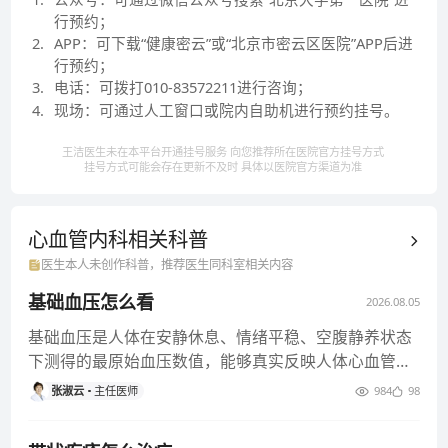
行预约；
2
.
APP：可下载“健康密云”或“北京市密云区医院”APP后进
行预约；
3
.
电话：可拨打010-83572211进行咨询；
4
.
现场：可通过人工窗口或院内自助机进行预约挂号。
王洁医生未在本平台开通挂号服务 向您推荐所在医院官方挂号方式
挂号方式可能会存在更新不及时 具体以医院官方渠道为准
心血管内科相关
科普
医生本人未创作科普，推荐医生同科室相关内容
基础血压怎么看
2026.08.05
基础血压是人体在安静休息、情绪平稳、空腹静养状态
下测得的最原始血压数值，能够真实反映人体心血管基
础状态，不受运动、情绪、
张淑云
主任医师
984
98