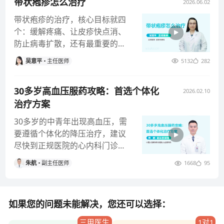
带状疱疹怎么治疗
2026.06.02
带状疱疹的治疗，核心目标就四
个：缓解疼痛、让皮疹快点消、
防止病毒扩散，还有最重要的，
预防后遗神经痛这些并发症，关
吴意平
主任医师
5132
282
键就记住
30多岁高血压服药攻略：首选个体化
2026.02.10
治疗方案
30多岁的中青年出现高血压，需
要遵循个体化的降压治疗，建议
尽快到正规医院的心内科门诊就
诊，由专业医生进行评估，并且
朱航
副主任医师
1668
95
需要根
如果您的问题未能解决，您还可以选择：
三甲医生
1对1