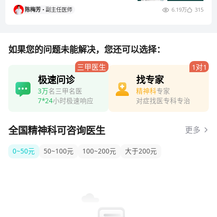
现可导致大脑供血不足，引起老
陈梅芳
副主任医师
6.19万
315
年痴呆
如果您的问题未能解决，您还可以选择：
三甲医生
1对1
极速问诊
找专家
3万
名三甲名医
精神科
专家
7*24
小时极速响应
对症找医专科专治
全国精神科可咨询医生
更多
0~50元
50~100元
100~200元
大于200元