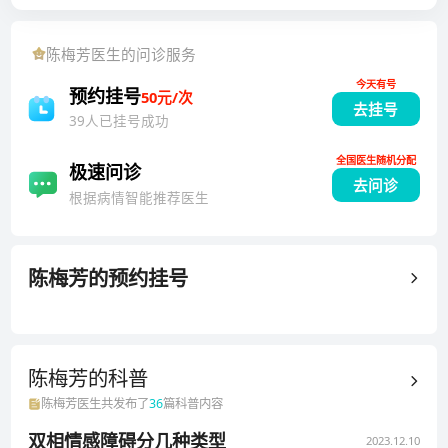
的诊治。
碍、厌食症、暴食症、躯体化障碍、神经衰弱偏执型精
神障碍、头晕头痛、心脏神经官能症、青少年学习困
陈梅芳
医生的问诊服务
难、网络成瘾、高考解压、儿童情感障碍、多动症、抽
今天有号
动障碍、叛逆、适应障碍、应激障碍、精神分裂症、情
预约挂号
50元/次
去挂号
绪障碍、精神发育迟滞伴发精神障碍等精神心理疾病的
39人已挂号成功
诊疗及疑难疾病的诊治。在精神心理科一线工作近四十
全国医生随机分配
年，临床经验丰富，对疾病治疗见解独到。在临床工作
极速问诊
去问诊
之余陈主任作为杭州师范大学医学院的兼职副教授，在
根据病情智能推荐医生
教学与科研领域取得了显著成就，同时培养了许多精神
心理科新一代专业人才。陈主任坚持以患者为本，擅长
倾听与心灵抚慰，洞察每位患者的情绪世界，提供个性
陈梅芳
的预约挂号
化、全方位的医疗关怀，助力患者重获心灵的宁静与健
康。参与的课题《躁狂症患者血清钙细胞内钙离子浓度
动态变化研究》获杭州市科技进步三等奖。原浙江大学
陈梅芳的
科普
医学院附属精神卫生中心(杭州市第七人民医院)科主
任、学科带头人、杭州师范大学医学院兼职副教授、浙
陈梅芳
医生共发布了
36
篇科普内容
江省心理咨询师职业鉴定评审专家、浙江省司法鉴定协
双相情感障碍分几种类型
2023.12.10