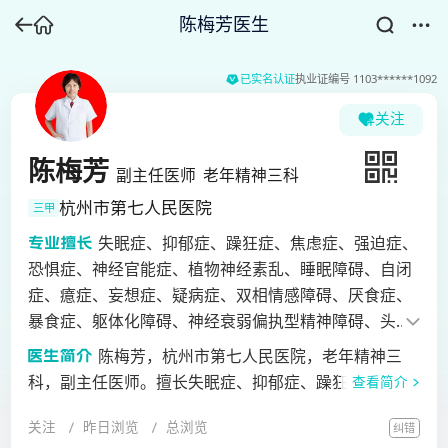
陈梅芳医生
已实名认证
执业证编号
1103******1092
关注
陈梅芳
副主任医师
老年精神三科
杭州市第七人民医院
三甲
失眠症、抑郁症、躁狂症、焦虑症、强迫症、
恐惧症、神经官能症、植物神经素乱、睡眠障碍、自闭
症、癔症、妄想症、疑病症、双相情感障碍、厌食症、
暴食症、躯体化障碍、神经衰弱偏执型精神障碍、头晕
头痛、心脏神经官能症、青少年学习困难、网络成瘾、
陈梅芳，杭州市第七人民医院，老年精神三
高考解压、儿童情感障碍、多动症、抽动障碍、叛逆、
科，副主任医师。擅长失眠症、抑郁症、躁狂症、焦虑
查看简介
适应障碍、应激障碍、精神分裂症、情绪障碍、精神发
症、强迫症、恐惧症、神经官能症、植物神经素乱、睡
育迟滞伴发精神障碍等精神心理疾病的诊疗及疑难疾病
关注
昨日浏览
总浏览
纠错
眠障碍、自闭症、癔症、妄想症、疑病症、双相情感障