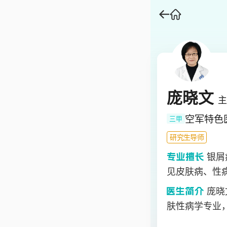
庞晓文
主
空军特色
三甲
研究生导师
银屑
见皮肤病、性
庞晓
肤性病学专业
银屑病、大疱