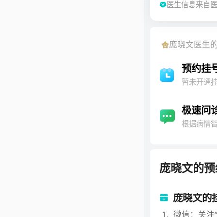
医生信息来自
验研究，在常
作者在国家级
《讲给银屑病
庞晓文
医生
谱》、《性病
四军医大学副
预约挂
华医学会北京
暂未开通
极速问
根据病情
庞晓文
的预
庞晓文的
1
.
微信：关注