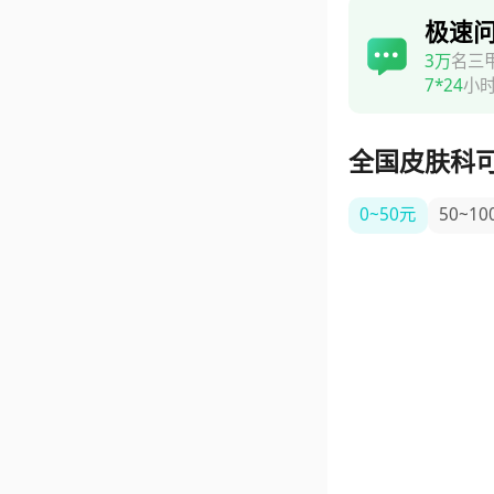
极速
3万
名三
7*24
小
全国皮肤科
0~50元
50~10