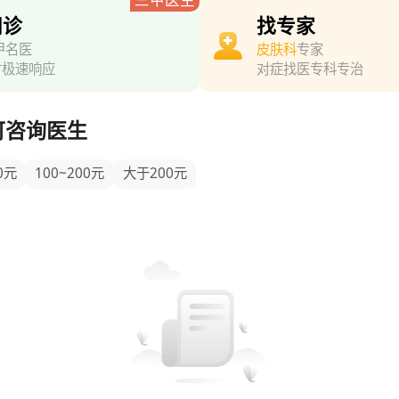
问诊
找专家
甲名医
皮肤科
专家
时极速响应
对症找医专科专治
可咨询医生
0元
100~200元
大于200元