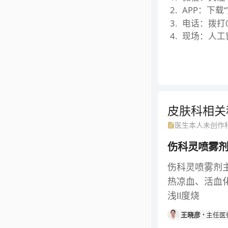
2
.
APP：下载
3
.
电话：拨打01
4
.
现场：人工
皮肤科相关
医生本人未创作
伤科灵喷雾
伤科灵喷雾剂
热凉血、活血
浅Ⅱ度烧
王晓彦
主任医