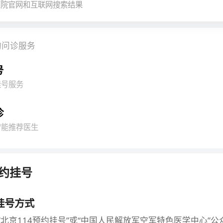
医院官网和互联网搜索结果
见及疑难少见皮肤病、性病的诊断和治疗方面积累了独特
刊物上共发表科研论文40余篇，副主编《银屑病患者必读
患者的故事》，参与编写《皮肤病及性病学》、《临床皮
的问诊服务
》等专业著作7部。现任中国人民解放军空军总医院皮肤
教授，空军高科技人才，中华医学会皮肤性病学分会银屑
号
皮肤性病学分会青年委员，银屑病防治研究专项基金委员
挂号服务
诊
智能推荐医生
约挂号
挂号方式
“北京114预约挂号”或“中国人民解放军空军特色医学中心”