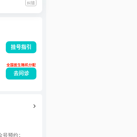
纠错
的经验。以第一
》（第二版）、
肤病性病彩色图
科主任医师，第
病学组委员，中
挂号指引
会常委。
全国医生随机分配
去问诊
公众号预约；