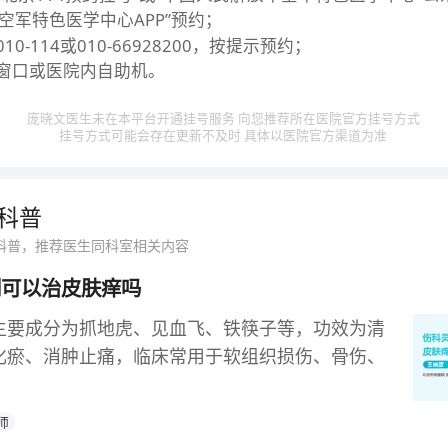
“空军特色医学中心APP”预约；
0-114或010-66928200，按提示预约；
窗口或医院内自助机。
庞晓文医生未在本平台开通挂号服务 向您推荐所在医院官方挂号方式
挂号方式可能会存在更新不及时 具体以医院官方渠道为准
科普
科普，推荐医生同科室相关内容
剂可以治皮肤痒吗
主要成分为抓地虎、见血飞、铁筷子等，功效为清
化瘀、消肿止痛，临床常用于软组织损伤、骨伤、
师