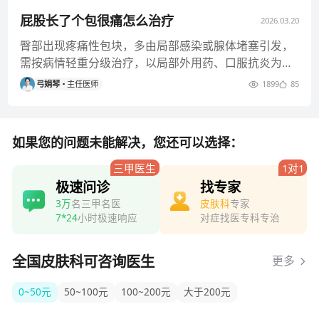
屁股长了个包很痛怎么治疗
2026.03.20
臀部出现疼痛性包块，多由局部感染或腺体堵塞引发，
需按病情轻重分级治疗，以局部外用药、口服抗炎为
主，重症需专科处理，所有用
弓娟琴
主任医师
1899
85
如果您的问题未能解决，您还可以选择：
三甲医生
1对1
极速问诊
找专家
3万
名三甲名医
皮肤科
专家
7*24
小时极速响应
对症找医专科专治
全国皮肤科可咨询医生
更多
0~50元
50~100元
100~200元
大于200元