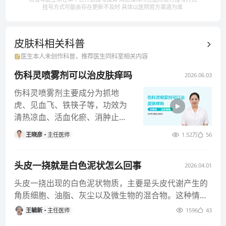
挂号方式可能会存在更新不及时 具体以医院官方渠道为准
皮肤科相关
科普
医生本人未创作科普，推荐医生同科室相关内容
伤科灵喷雾剂可以治皮肤痒吗
2026.06.03
伤科灵喷雾剂主要成分为抓地
虎、见血飞、铁筷子等，功效为
清热凉血、活血化瘀、消肿止
痛，临床常用于软组织损伤、骨
王晓彦
主任医师
1.52万
56
伤、浅Ⅱ度烧
头皮一挠就是白色泥状怎么回事
2026.04.01
头皮一挠出现的白色泥状物质，主要是头皮代谢产生的
角质细胞、油脂、灰尘以及微生物的混合物。这种情况
既可能是正常的生理现象，
王毓新
主任医师
1596
43