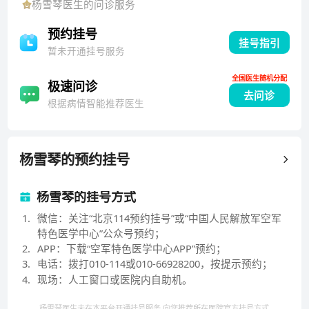
杨雪琴
医生的问诊服务
皮肤科学会银屑病学组副组长，《中华皮肤科杂志》、
《临床皮肤科杂志》、《中国临床医生杂志》、《人民
预约挂号
挂号指引
军医杂志》等6种医学期刊编委。1993年开始享受国务
暂未开通挂号服务
院&quot;政府特殊津贴&quot;，1997年当选为&quot;
全国医生随机分配
中共十五大&quot;代表，2003年获得中国女医师协会
极速问诊
去问诊
授予的&quot;巾帼建功模范医师&quot;光荣称号及荣
根据病情智能推荐医生
誉证章。从事医疗、教学、科研工作近40年，重点研究
银屑病和痤疮等心身性皮肤病，已发表论文96篇，参与
编写和编著临床医学专著11本。以第一贡献者获军队科
杨雪琴
的预约挂号
技进步二等奖3项(1988年、1992年、2000年)，以第二
贡献者获北京市科技进步二等奖1项(2002年)。现承担全
杨雪琴的挂号方式
军&quot;十五&quot;重点课题1项。1997年与导师王光
1
.
微信：关注“北京114预约挂号”或“中国人民解放军空军
超教授等国内十余名知名专家创建&quot;银屑病防治研
特色医学中心”公众号预约；
究专项基金会&quot;，实施现代医学模式防治银屑病。
2
.
APP：下载“空军特色医学中心APP”预约；
3
.
电话：拨打010-114或010-66928200，按提示预约；
4
.
现场：人工窗口或医院内自助机。
杨雪琴医生未在本平台开通挂号服务 向您推荐所在医院官方挂号方式