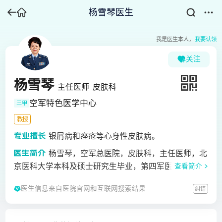
杨雪琴医生
我是医生本人，
我要认领
关注
杨雪琴
主任医师
皮肤科
空军特色医学中心
三甲
教授
银屑病和痤疮等心身性皮肤病。
杨雪琴，空军总医院，皮肤科，主任医师，北
京医科大学本科及硕士研究生毕业，第四军医大学兼职
查看简介
教授，空军级专家，博士研究生导师。1992年-1994年
医生信息来自医院官网和互联网搜索结果
纠错
美国MIAMI大学高访研修，获得&quot;国际荣誉访问学
者称号&quot;。兼任全军皮肤科专业委员会主任委员，
银屑病防治研究专项基金会副主任委员兼秘书长，中华