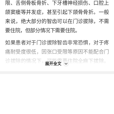
限、舌侧骨板骨折、下牙槽神经损伤、口腔上
颌窦瘘等并发症，甚至引起下颌骨骨折。一般
来说，绝大部分的智齿可以在门诊拔除，不需
要住院，但部分情况下需要住院。
如果患者对于门诊拔除智齿非常恐惧，对于疼
痛耐受度很低，因张口受限等原因不能配合门
诊拔除的情况下，可能需要住院全麻下拔除。
展开全文
有些患者因时间问题，不愿意分次拔除智齿而
要求一次拔除全口所有智齿时，患牙自身及周
围环境情况十分复杂、可能弓|起较大的手术创
伤甚至组织缺损时，患者全身情况复杂，具有
一些系统性疾病或状况，门诊拔除不能保证安