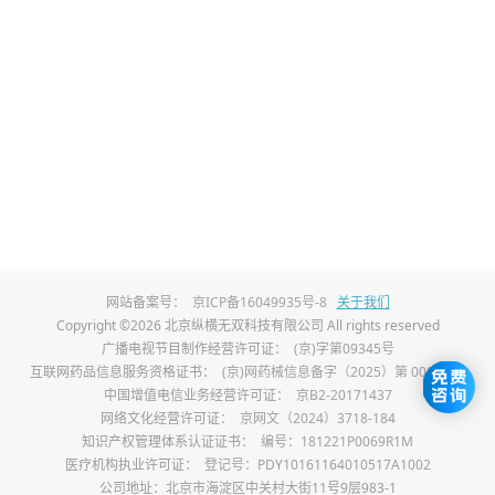
全时，也可以住院。
需要注意，并不是全麻手术下拔除智齿就一定
更加安全，全麻手术也有其自身的风险。实施
全身麻醉前，需完善常规检查，严格排除手术
禁忌，评估麻醉风险。全麻手术期间，需严密
监测患者各项生命指标，防止术中出现心脑血
管意外，术后麻醉恢复期间，还需要对患者密
切观察，努力降低麻醉风险。
网站备案号：
京ICP备16049935号-8
关于我们
Copyright ©2026 北京纵横无双科技有限公司 All rights reserved
2023-03-03
广播电视节目制作经营许可证：
(京)字第09345号
本内容不能代替面诊，如有不适请尽快就医
互联网药品信息服务资格证书：
(京)网药械信息备字（2025）第 00017 号
中国增值电信业务经营许可证：
京B2-20171437
如您发现信息有误或更新不及时，
请反馈 >
网络文化经营许可证：
京网文（2024）3718-184
知识产权管理体系认证证书：
编号：181221P0069R1M
医疗机构执业许可证：
登记号：PDY10161164010517A1002
公司地址：北京市海淀区中关村大街11号9层983-1