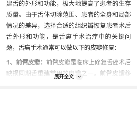
建舌的外形和功能，极大地提高了患者的生存
质量。由于舌体切除范围、患者的全身和局部
情况的差异，选择合适的组织瓣恢复患者术后
舌外形和功能，是舌癌手术治疗中的关键问
题，舌癌手术通常可以做以下的皮瓣修复：
1、前臂皮瓣：
前臂皮瓣是临床上修复舌癌术后
缺损同期舌重建常用的皮瓣之一。前臂皮瓣移
展开全文
植因其解剖恒定、血管蒂长、管径较粗、皮瓣
薄而柔软，而允许实施“双组手术”，是修复舌体
的最佳选择之一。但前臂皮瓣同样存在不足之
处：游离前臂皮瓣由于缺少肌肉，若缺损较
大，累及口底、舌根等范围，术中可能无法完