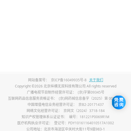
全填塞因手术所造成的口底颌下死腔，术后口
底漏发生率高，颌下区凹陷畸形明显，可将前
臂皮瓣与其他游离组织瓣相串联来修复缺损；
供区组织无法直接拉拢缝合，需行游离植皮，
胭处于裸露部位，术后瘢痕明显，影响外观，
并对手的感觉和运动功能均有影响，对于外形
要求高、社交活动多的患者不易接受；
2、股前外侧皮瓣：
如今股前外侧皮瓣已经成为
网站备案号：
京ICP备16049935号-8
关于我们
Copyright ©2026 北京纵横无双科技有限公司 All rights reserved
了修复头颈部肿瘤术后缺损常用的皮瓣之一，
广播电视节目制作经营许可证：
(京)字第09345号
术中采用股前外侧皮瓣舌重建时，皮瓣为穿支
互联网药品信息服务资格证书：
(京)网药械信息备字（2025）第 00017 号
中国增值电信业务经营许可证：
京B2-20171437
皮瓣，与肌瓣完全分离，且有多个穿支，易塑
网络文化经营许可证：
京网文（2024）3718-184
知识产权管理体系认证证书：
编号：181221P0069R1M
形，血管较粗大，血管吻合的成功率较高，且
医疗机构执业许可证：
登记号：PDY10161164010517A1002
公司地址：北京市海淀区中关村大街11号9层983-1