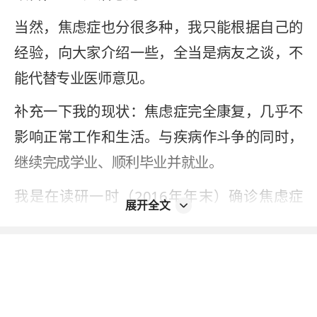
当然，焦虑症也分很多种，我只能根据自己的
经验，向大家介绍一些，全当是病友之谈，不
能代替专业医师意见。
补充一下我的现状：焦虑症完全康复，几乎不
影响正常工作和生活。与疾病作斗争的同时，
继续完成学业、顺利毕业并就业。
我是在读研一时（2016年年末）确诊焦虑症
展开全文
的。症状非常明显，就是持续地心脏跳得特别
快，胸口很紧，整个人几乎不间断地处于惊恐
状态，长达数月天天如此，每时每刻如此。我
恨不得把心脏挖出来让它安静一会儿。