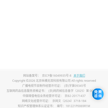
一般来说，人正常受到刺激或惊吓，惊恐状态
大约只会保持20分钟。但我陷入了一种莫名的
恶性循环中，我无法控制自己的身体，它不听
使唤。我一度无法理解，而这种不能理解自我
的心理，更使我恐慌和焦虑。因为不间断地处
于极度惊恐状态，自然也难以入睡，每天就只
能睡着几个小时，持续数月。
简而言之，就是在很长的时间内，我失去了情
绪的自主调节能力。
网站备案号：
京ICP备16049935号-8
关于我们
Copyright ©2026 北京纵横无双科技有限公司 All rights reserved
广播电视节目制作经营许可证：
(京)字第09345号
我自然不是无缘无故就陷入到这种状态的。直
互联网药品信息服务资格证书：
(京)网药械信息备字（2025）第 00017 号
接导火索，是刚一入学研一时感受到的巨大学
中国增值电信业务经营许可证：
京B2-20171437
网络文化经营许可证：
京网文（2024）3718-184
业压力。到了一看到和“课程”“学业”相关的字
知识产权管理体系认证证书：
编号：181221P0069R1M