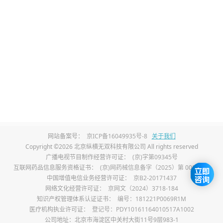
症，这些并发症是影响寿命的关键因素。若
并发症能得到有效控制，患者寿命可相应延
长；若并发症反复发作且无法控制，会严重
缩短寿命。
4、护理水平的影响：
良好的护理能有效延长
小头畸形患者的寿命。日常做好饮食护理，
保证营养均衡，预防营养不良；做好皮肤护
网站备案号：
京ICP备16049935号-8
关于我们
理，预防压疮；及时预防和治疗感染，避免
Copyright ©2026 北京纵横无双科技有限公司 All rights reserved
广播电视节目制作经营许可证：
(京)字第09345号
并发症加重，能显著提高患者的生存时间和
互联网药品信息服务资格证书：
(京)网药械信息备字（2025）第 00017 号
中国增值电信业务经营许可证：
京B2-20171437
质量。
网络文化经营许可证：
京网文（2024）3718-184
知识产权管理体系认证证书：
编号：181221P0069R1M
5、康复治疗的影响：
早期进行康复训练，如
医疗机构执业许可证：
登记号：PDY10161164010517A1002
公司地址：北京市海淀区中关村大街11号9层983-1
智力训练、运动训练、语言训练，能帮助患