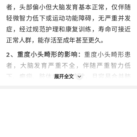
者，头部偏小但大脑发育基本正常，仅伴随
轻微智力低下或运动功能障碍，无严重并发
症，经过规范护理和康复训练，寿命可接近
正常人群，能存活至成年甚至更久。
2、重度小头畸形的影响：
重度小头畸形患
者，大脑发育严重不全，伴随严重智力低
下、癫痫、肢体瘫痪等症状，且容易合并肺
展开全文
部感染、营养不良等并发症，生存质量较
低，寿命可能较短，多在儿童期或青少年期
因并发症去世。
3、并发症的影响：
小头畸形患者常合并癫
痫、肺部感染、吞咽困难、营养不良等并发