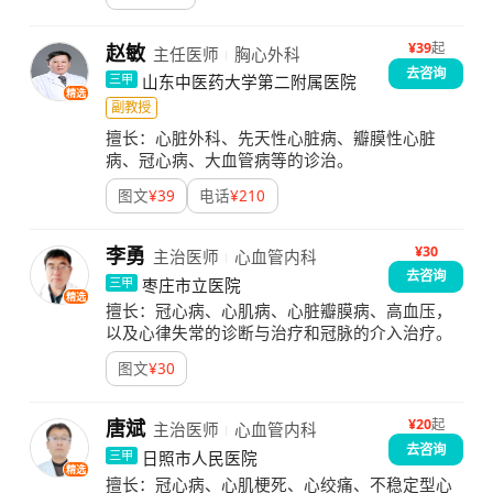
¥
39
起
赵敏
主任医师
胸心外科
去咨询
山东中医药大学第二附属医院
三甲
精选
副教授
擅长：
心脏外科、先天性心脏病、瓣膜性心脏
病、冠心病、大血管病等的诊治。
图文
¥
39
电话
¥
210
¥30
李勇
主治医师
心血管内科
去咨询
枣庄市立医院
三甲
精选
擅长：
冠心病、心肌病、心脏瓣膜病、高血压，
以及心律失常的诊断与治疗和冠脉的介入治疗。
图文
¥
30
¥
20
起
唐斌
主治医师
心血管内科
去咨询
日照市人民医院
三甲
精选
擅长：
冠心病、心肌梗死、心绞痛、不稳定型心