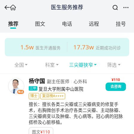
医生服务推荐
推荐
图文
电话
远程
挂号
1.5w
17.73w
医生开通服务
近期成功问诊
全国
科室
三尖瓣狭窄
筛选
¥110
杨守国
副主任医师
心外科
去咨询
复旦大学附属中山医院
三甲
精选
博士
复旦榜A++++
擅长：
擅长各类二尖瓣或三尖瓣病变的修复手
术，右胸微创手术治疗各类二尖瓣、主动脉瓣、
三尖瓣病变以及肿瘤、先心病等。冠心病的冠脉
搭桥及心脏移植。
图文
¥
110