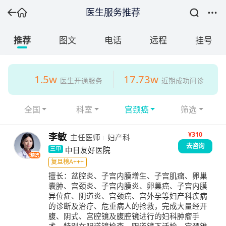
医生服务推荐
推荐
图文
电话
远程
挂号
1.5w
17.73w
医生开通服务
近期成功问诊
全国
科室
宫颈癌
筛选
¥310
李敏
主任医师
妇产科
去咨询
中日友好医院
三甲
精选
复旦榜A+++
擅长：
盆腔炎、子宫内膜增生、子宫肌瘤、卵巢
囊肿、宫颈炎、子宫内膜炎、卵巢癌、子宫内膜
异位症、阴道炎、宫颈癌、宫外孕等妇产科疾病
的诊断及治疗、危重病人的抢救，完成大量经开
腹、阴式、宫腔镜及腹腔镜进行的妇科肿瘤手