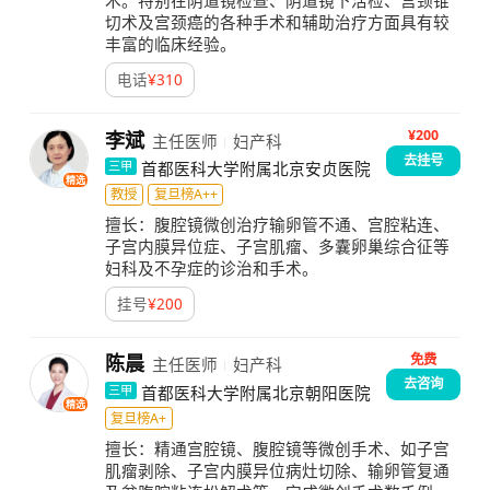
术。特别在阴道镜检查、阴道镜下活检、宫颈锥
切术及宫颈癌的各种手术和辅助治疗方面具有较
丰富的临床经验。
电话
¥
310
¥200
李斌
主任医师
妇产科
去挂号
首都医科大学附属北京安贞医院
三甲
精选
教授
复旦榜A++
擅长：
腹腔镜微创治疗输卵管不通、宫腔粘连、
子宫内膜异位症、子宫肌瘤、多囊卵巢综合征等
妇科及不孕症的诊治和手术。
挂号
¥
200
免费
陈晨
主任医师
妇产科
去咨询
首都医科大学附属北京朝阳医院
三甲
精选
复旦榜A+
擅长：
精通宫腔镜、腹腔镜等微创手术、如子宫
肌瘤剥除、子宫内膜异位病灶切除、输卵管复通