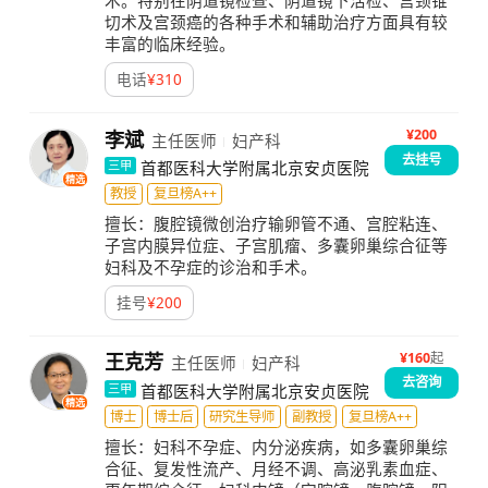
术。特别在阴道镜检查、阴道镜下活检、宫颈锥
切术及宫颈癌的各种手术和辅助治疗方面具有较
丰富的临床经验。
电话
¥
310
¥200
李斌
主任医师
妇产科
去挂号
首都医科大学附属北京安贞医院
三甲
精选
教授
复旦榜A++
擅长：
腹腔镜微创治疗输卵管不通、宫腔粘连、
子宫内膜异位症、子宫肌瘤、多囊卵巢综合征等
妇科及不孕症的诊治和手术。
挂号
¥
200
¥
160
起
王克芳
主任医师
妇产科
去咨询
首都医科大学附属北京安贞医院
三甲
精选
博士
博士后
研究生导师
副教授
复旦榜A++
擅长：
妇科不孕症、内分泌疾病，如多囊卵巢综
合征、复发性流产、月经不调、高泌乳素血症、