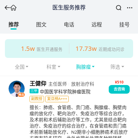
医生服务推荐
推荐
图文
电话
远程
挂号
1.5w
17.73w
医生开通服务
近期成功问诊
全国
科室
胸腺瘤
筛选
¥510
王健仰
主任医师
放射治疗科
去咨询
中国医学科学院肿瘤医院
三甲
精选
副教授
复旦榜A+++
擅长：
肺癌、食管癌、贲门癌、胸腺瘤、胸壁肉
瘤的放化疗、靶向治疗、免疫治疗等综合治疗，
及术前和术后辅助治疗等工作，尤其是结合靶向
治疗、免疫治疗的综合治疗，在食管癌和贲门癌
术前新辅助放化疗、N2期非小细胞肺癌术后放疗