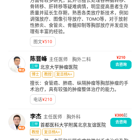
方面有较多研究，此外也擅长处理各种脑转移、
骨转移、肝转移等疑难病情，明显提高患者生存
质量并延长生存期，熟悉各类放疗新技术，例如
调强放疗、图像引导放疗、TOMO等，对于放射
性肺炎、食管炎、骨髓抑制等胸部放疗并发症处
理有丰富的经验。
图文
¥
510
¥210
陈晋峰
主任医师
胸外二科
去咨询
北京大学肿瘤医院
三甲
精选
博士
教授
复旦榜A+
擅长：
食管癌、肺癌、纵隔肿瘤等胸部肿瘤的手
术治疗，具有较强的肿瘤整体治疗的能力。
电话
¥
210
¥
300
起
李杰
主任医师
胸外科
去咨询
首都医科大学附属北京友谊医院
三甲
精选
教授
复旦榜A+