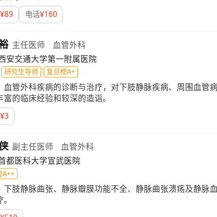
¥
89
电话
¥
160
裕
主任医师
血管外科
西安交通大学第一附属医院
研究生导师
复旦榜A+
：
血管外科疾病的诊断与治疗，对下肢静脉疾病、周围血管
丰富的临床经验和较深的造诣。
¥
3
侠
副主任医师
血管外科
首都医科大学宣武医院
A++
：
下肢静脉曲张、静脉瓣膜功能不全、静脉曲张溃疡及静脉
疗。