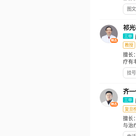
图文
祁光
三甲
精选
教授
擅长
疗有
挂号
齐一
三甲
精选
复旦榜
擅长
与治