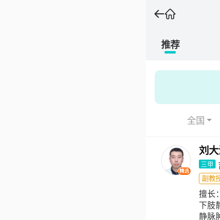
推荐
全国
刘大
三甲
精选
副教
擅长
下肢
静脉