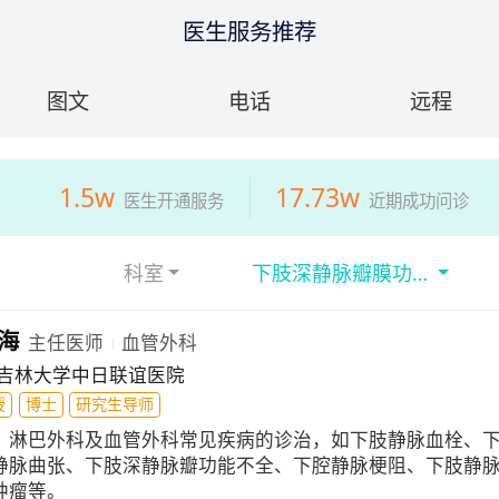
医生服务推荐
图文
电话
远程
1.5w
17.73w
医生开通服务
近期成功问诊
科室
下肢深静脉瓣膜功能
不全
海
主任医师
血管外科
吉林大学中日联谊医院
授
博士
研究生导师
：
淋巴外科及血管外科常见疾病的诊治，如下肢静脉血栓、
静脉曲张、下肢深静脉瓣功能不全、下腔静脉梗阻、下肢静
肿瘤等。