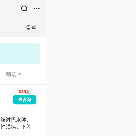
挂号
筛选
¥
89
起
去咨询
下肢淋巴水肿、
脉性溃疡、下腔