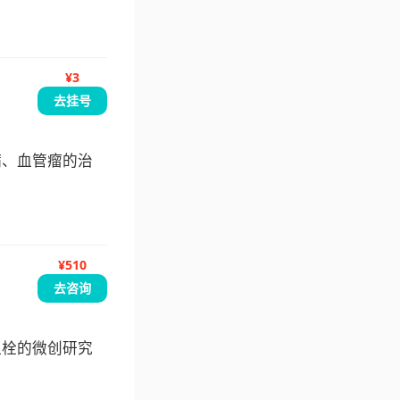
¥3
去挂号
病、血管瘤的治
¥510
去咨询
血栓的微创研究