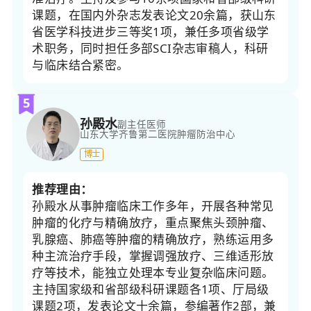
课题，在国内外杂志发表论文20余篇，获山东
省医学科技进步三等奖1项，兼任多项省级学
术职务，同时担任多部SCI杂志审稿人，科研
与临床结合紧密。
5
孙殿水
副主任医师
山东大学齐鲁第二医院
肿瘤防治中心
博士
推荐理由：
孙殿水从事肿瘤临床工作多年，开展各种常见
肿瘤的化疗与精确放疗，重点聚焦头颈肿瘤、
乳腺癌、肺癌等肿瘤的精确放疗，熟练运用多
种主流治疗手段，掌握调强放疗、三维适形放
疗等技术，能独立处理本专业复杂临床问题。
主持国家级和省部级科研课题各1项、厅局级
课题2项，发表论文十余篇，参编著作2部，兼