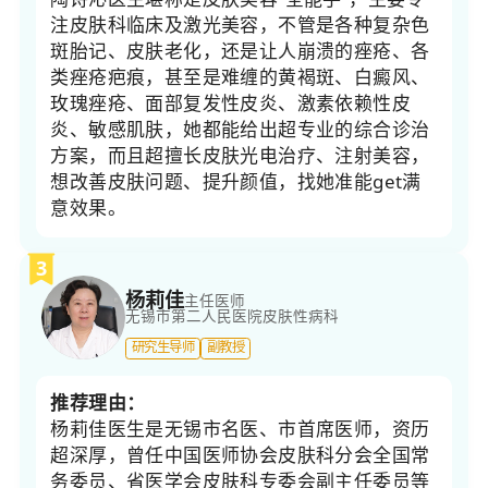
注皮肤科临床及激光美容，不管是各种复杂色
斑胎记、皮肤老化，还是让人崩溃的痤疮、各
类痤疮疤痕，甚至是难缠的黄褐斑、白癜风、
玫瑰痤疮、面部复发性皮炎、激素依赖性皮
炎、敏感肌肤，她都能给出超专业的综合诊治
方案，而且超擅长皮肤光电治疗、注射美容，
想改善皮肤问题、提升颜值，找她准能get满
意效果。
3
杨莉佳
主任医师
无锡市第二人民医院
皮肤性病科
研究生导师
副教授
推荐理由：
杨莉佳医生是无锡市名医、市首席医师，资历
超深厚，曾任中国医师协会皮肤科分会全国常
务委员、省医学会皮肤科专委会副主任委员等