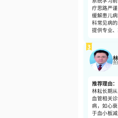
系统学习前
疗思路严谨
缓解患儿病
科常见病的
提供专业、
3
林
贵
推荐理由：
林耘长期从
血管相关诊
病，如心衰
于血小板减