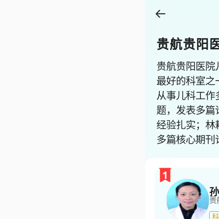
贵航贵阳
贵航贵阳医院
最好的科室之
从事儿科工作
题，发表多篇
经验扎实；林
多篇核心期刊
1
孙
贵
科