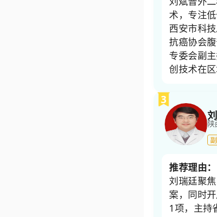
刘斌普外二
术，专注低
西安市科技
抗癌协会腹
专委会副主
创技术在区
3
刘
陕
副
推荐理由：
刘瑞廷聚焦
案，同时开
1项，主持