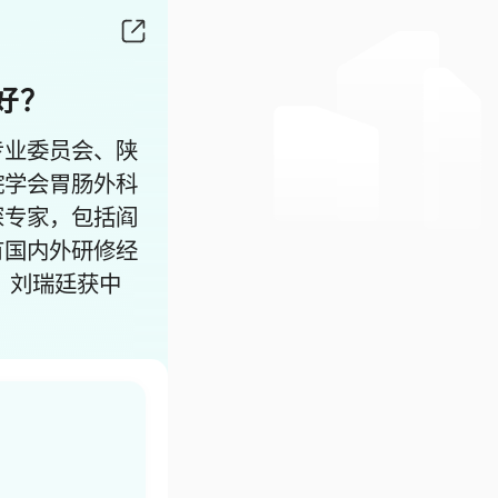
好？
专业委员会、陕
院学会胃肠外科
深专家，包括阎
有国内外研修经
；刘瑞廷获中