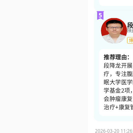
5
段
陕
博
推荐理由：
段降龙开展
疗，专注腹
眠大学医学
学基金2项
会肿瘤康复
治疗+康复
2026-03-20 11:26