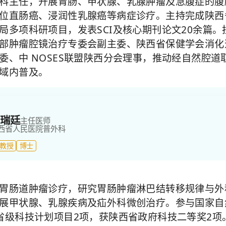
科主任，开展胃肠、甲状腺、乳腺肿瘤及急腹症的腹
位直肠癌、浸润性乳腺癌等病症诊疗。主持完成陕西
局多项科研项目，发表SCI及核心期刊论文20余篇。
部肿瘤腔镜治疗专委会副主委、陕西省保健学会消化
委、中 NOSES联盟陕西分会理事，推动经自然腔道
域内普及。
瑞廷
主任医师
西省人民医院
普外科
教授
博士
胃肠道肿瘤诊疗，研究胃肠肿瘤淋巴结转移规律与外
展甲状腺、乳腺疾病及疝外科微创治疗。参与国家自
省级科技计划项目2项，获陕西省政府科技二等奖2项。