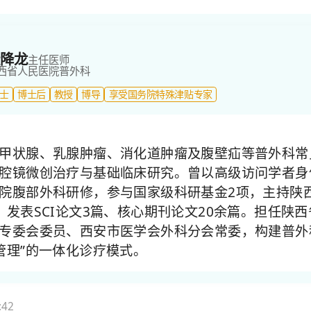
降龙
主任医师
西省人民医院
普外科
士
博士后
教授
博导
享受国务院特殊津贴专家
甲状腺、乳腺肿瘤、消化道肿瘤及腹壁疝等普外科常
腔镜微创治疗与基础临床研究。曾以高级访问学者身
院腹部外科研修，参与国家级科研基金2项，主持陕
，发表SCI论文3篇、核心期刊论文20余篇。担任陕
专委会委员、西安市医学会外科分会常委，构建普外
管理”的一体化诊疗模式。
:42