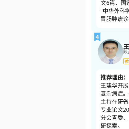
文6篇、国
“中华外科
胃肠肿瘤诊
4
王
陕
教
推荐理由：
王建华开展
复杂病症。
主持在研省
专业论文2
分会青委、
研探索。