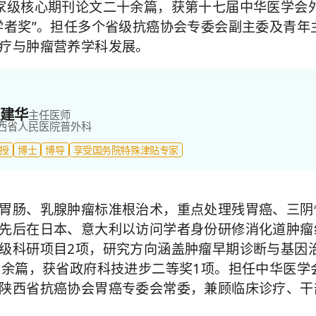
家级核心期刊论文二十余篇，获第十七届中华医学会
学者奖”。担任多个省级抗癌协会专委会副主委及青年
疗与肿瘤营养学科发展。
建华
主任医师
西省人民医院
普外科
授
博士
博导
享受国务院特殊津贴专家
胃肠、乳腺肿瘤标准根治术，重点处理残胃癌、三阴
先后在日本、意大利以访问学者身份研修消化道肿瘤
级科研项目2项，研究方向涵盖肿瘤早期诊断与基因
0余篇，获省政府科技进步二等奖1项。担任中华医学
陕西省抗癌协会胃癌专委会常委，兼顾临床诊疗、干