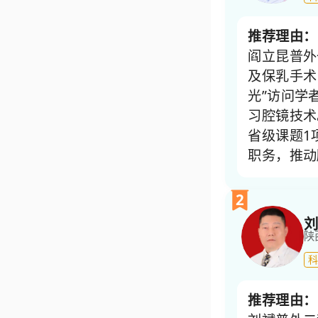
推荐理由：
阎立昆普外
及保乳手术
光”访问学
习腔镜技术
省级课题1
职务，推动
2
刘
陕
科
推荐理由：