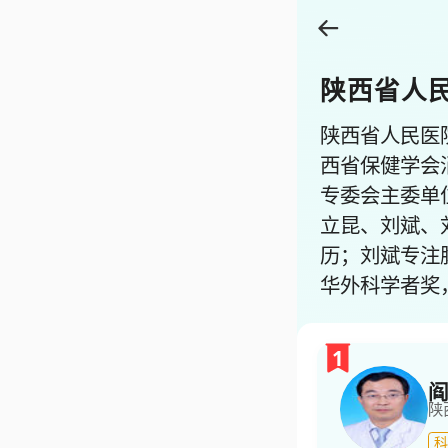
陕西省人
陕西省人民医
西省保健学会
专委会主委单
立昆、刘斌、
历；刘斌专注
华外科学者奖
1
阎
陕
科