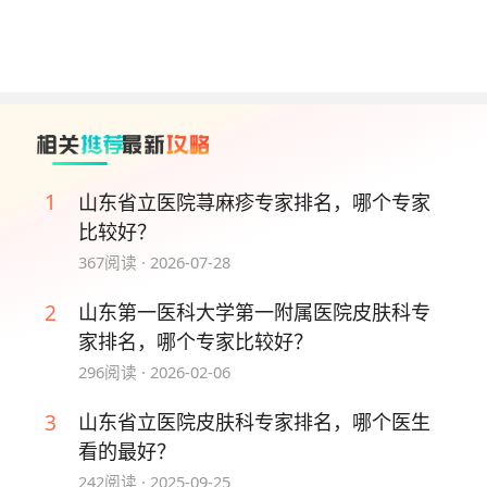
王玉坤曾担任山东医学会皮肤性病学分会副主任委
员、山东省医师协会皮肤科分会委员、中华医学会皮
肤性病专业委员会病理学组组员。获山东省科委及山
东省教育厅科技进步三等奖各1项，发表论文30余
篇，参编著作5部。每年承担医学院七年制、五年制
临床教学任务，在大疱性皮肤病、结缔组织病、过敏
性皮肤病等皮肤病的临床诊疗方面积累了丰富经验，
1
山东省立医院荨麻疹专家排名，哪个专家
在皮肤病理与疑难皮肤病的诊断方面见长。
比较好？
367
阅读 ·
2026-07-28
No.3 苏英 主任医师、硕士研究生导师
2
山东第一医科大学第一附属医院皮肤科专
苏英2008年为澳大利亚墨尔本大学访问学者，现任
家排名，哪个专家比较好？
中国医师协会及中西医结合学会皮肤性病学分会真菌
296
阅读 ·
2026-02-06
病学学组委员、山东医学会药物临床研究与评价分会
委员。主要进行医学真菌学及银屑病相关研究，发表
3
山东省立医院皮肤科专家排名，哪个医生
SCI及核心期刊文章10余篇，主持参与多项省部级课
看的最好？
题研究。曾获山东省卫生厅科技创新成果奖二等奖、
242
阅读 ·
2025-09-25