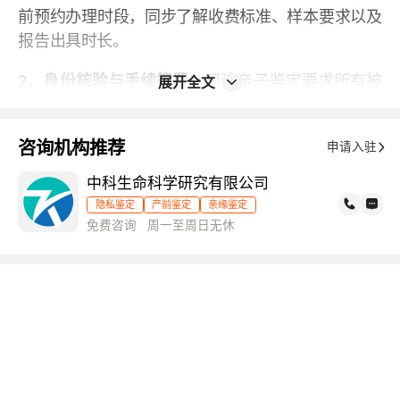
前预约办理时段，同步了解收费标准、样本要求以及
报告出具时长。
2、身份核验与手续签署：
司法亲子鉴定要求所有被
展开全文
鉴定人亲自到场，工作人员核验个人身份信息，拍摄
存档照片、录入指纹信息，现场签署司法鉴定委托协
咨询机构推荐
申请入驻
议与知情同意文件。个人隐私和无创胎儿鉴定无需实
名核验，可匿名委托办理。
中科生命科学研究有限公司
隐私鉴定
产前鉴定
亲缘鉴定
3、规范采集检测样本：
司法类鉴定由工作人员现场
免费咨询 周一至周日无休
统一采集口腔拭子或指尖血样本，全程录像存档，保
证样本真实可溯源。个人鉴定可在专业指导下居家采
集合格样本，通过邮寄或线下送达的方式提交机构。
无创胎儿鉴定分别采集孕妇静脉血与疑似父亲DNA
样本。
4、费用结算与样本送检：
样本核验无误后完成费用