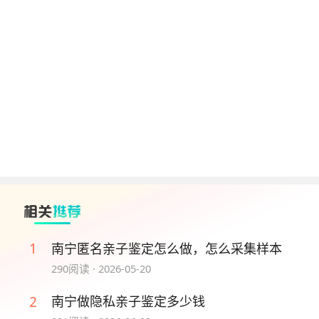
缴纳，机构出具正规收费凭证。所有样本进行专属编
码和密封处理，送入专业实验室开展基因分型检测，
全程闭环管理，杜绝样本混淆与污染问题。
5、数据复核与报告发放：
实验室完成基础检测后，
经过多层数据复核校验，最大程度保障结果精准度。
常规鉴定5-7个工作日出具正式报告，支持加急办
理。司法报告具备法律效力，个人报告可私密领取或
线上推送。
二、各类亲子鉴定所需证明材料
1、司法亲子鉴定材料：
适用于落户、诉讼、公证、
遗产办理等官方场景。成年被鉴定人需提供有效期内
1
南宁匿名亲子鉴定怎么做，怎么采集样本
身份证、户口本、护照等有效官方证件。未成年人需
290
阅读 ·
2026-05-20
提供户口本或出生医学证明，必须由法定监护人陪
同，同时出示监护人身份证件。公检法及相关单位委
2
南宁做隐私亲子鉴定多少钱
托鉴定，需提供官方出具的委托文书。无出生证明的