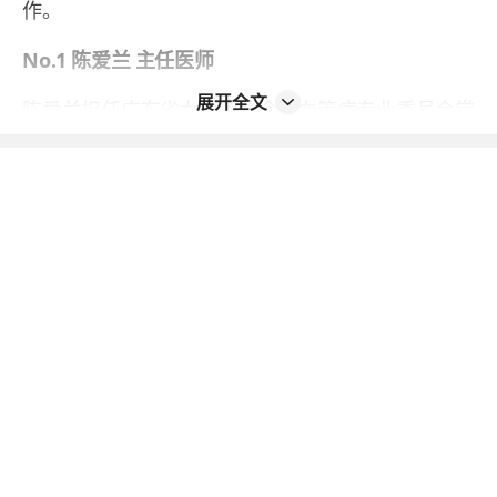
作。
No.1 陈爱兰 主任医师
展开全文
陈爱兰担任广东省女医师协会心血管病专业委员会常
委、广东省女医师协会心力衰竭与代谢性心血管疾病
专业委员会常委，拥有多项省级心血管专业核心学会
任职。深耕心血管各类常见病及危重症诊疗领域，擅
长高血压病、冠心病的常规诊疗与介入治疗，实施心
律失常诊治及射频起搏治疗。
No.2 曾昭华 主任医师、教授、硕士研究生导师
曾昭华拥有湖南医科大学心内科硕士学位，具备海外
进修经历，曾赴加拿大麦克马斯特大学医学院深造学
习，深耕心内科及综合内科疾病诊疗领域，积累全面
且丰富的临床诊疗经验。擅长冠心病、顽固性高血
压、心力衰竭、心律失常、高脂血症、动脉硬化、瓣