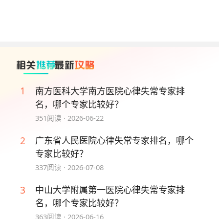
膜性心脏病的诊断与治疗。
No.3 陆冬晓 主任医师
陆冬晓长期扎根心血管疾病防治一线，多次参与院内
大型疑难病例会诊工作，具备丰富的综合诊疗经验。
依托长期临床积累，形成中西医结合诊疗特色，兼顾
原发病与躯体、情志合并症状开展个体化治疗。擅长
1
南方医科大学南方医院心律失常专家排
高血压、冠心病、风湿性心脏病、心肌病、肺心病、
名，哪个专家比较好？
心力衰竭、高脂血症、心律失常、糖尿病的中西医结
351
阅读 ·
2026-06-22
合诊疗。
2
广东省人民医院心律失常专家排名，哪个
No.4 何兆初 主任医师、硕士研究生导师
专家比较好？
337
阅读 ·
2026-07-08
何兆初身兼多项省级心血管专业学会重要职务，担任
广东省医学会内科学分会常务委员，长期深耕心血管
3
中山大学附属第一医院心律失常专家排
内科临床、教学与科研领域，参与全国性心血管疾病
名，哪个专家比较好？
诊断治疗指南及全国性医学教材的编写工作。擅长顽
363
阅读 ·
2026-06-16