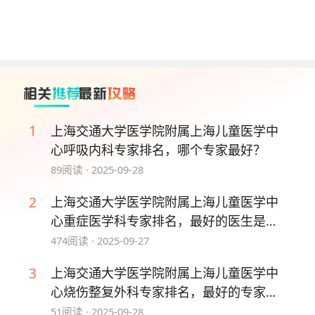
就诊院区和临床营养科，确认就诊医生及时间，完成
全部预约流程。
3、诊间预约：患者完成当次门诊诊疗后，可直接在
诊室预约后续复诊时间，操作便捷、无需往返。
4、现场预约：每日8:00-16:00，可携带有效身份证
件前往医院便民服务中心，向工作人员说明预约临床
1
上海交通大学医学院附属上海儿童医学中
营养科的需求，核对信息、选定医生时段后完成预约
心呼吸内科专家排名，哪个专家最好？
挂号。
89
阅读 ·
2025-09-28
5、电话预约：拨打指定预约电话96886、114名医导
2
上海交通大学医学院附属上海儿童医学中
航或4009202323，跟随语音指引，预约上海交通大
心重症医学科专家排名，最好的医生是
学医学院附属上海儿童医学中心临床营养科，提交身
谁？
474
阅读 ·
2025-09-27
份信息确认就诊安排。
3
上海交通大学医学院附属上海儿童医学中
就诊小建议
心烧伤整复外科专家排名，最好的专家是
谁？
51
阅读 ·
2025-09-28