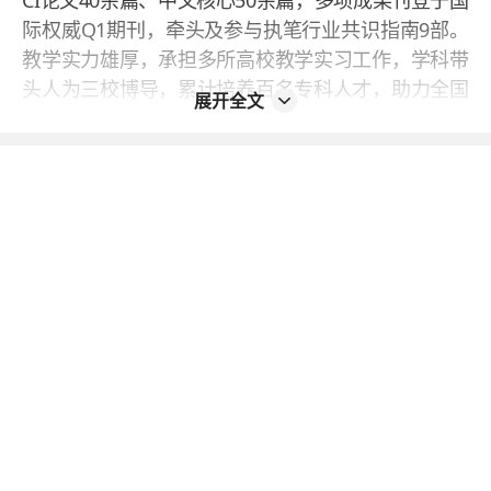
际权威Q1期刊，牵头及参与执笔行业共识指南9部。
教学实力雄厚，承担多所高校教学实习工作，学科带
头人为三校博导，累计培养百名专科人才，助力全国
展开全文
儿童营养学科建设。团队近半数为博士学历，多人具
备境外求学经历与国际专业资质，长期对接欧美顶尖
机构。
为了方便患者就医，上海儿童医学中心临床营养科提
供了多种挂号方式，具体如下：
1、微信预约：依托微信平台关注“上海儿童医学中心
患者服务”公众号，进入线上服务板块的门诊预约界
面，选定就诊院区、临床营养科，挑选合适的出诊医
生与就诊时间，完成预约挂号。
2、支付宝预约：支付宝搜索并进入“上海儿童医学中
心患者服务”小程序，使用门诊预约功能，选择对应