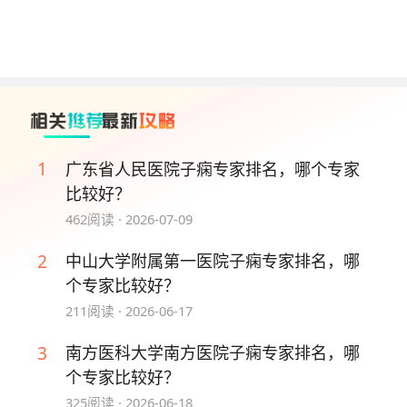
No.4 孙红 副主任医师
孙红覆盖孕前、孕期、分娩、产后全流程产科诊疗工
作，擅长孕前咨询、产前诊断、孕期监督和管理、分
娩过程的处理以及产后康复治疗。
No.5 马静 副主任医师、硕士研究生导师
1
广东省人民医院子痫专家排名，哪个专家
马静持有产前诊断遗传咨询资格证，熟练开展各类产
比较好？
科手术，擅长高危妊娠的管理、优生优育、遗传咨
462
阅读 ·
2026-07-09
询、产前诊断相关诊疗工作。
2
中山大学附属第一医院子痫专家排名，哪
2026-07-09 13:19:07
130
人浏览
个专家比较好？
211
阅读 ·
2026-06-17
本内容仅作为就医参考，不构成诊疗依据。内容中可能涉及的排序
和介绍均源自医院官网整理，若有错误，欢迎及时反馈。
去反馈 >
3
南方医科大学南方医院子痫专家排名，哪
个专家比较好？
325
阅读 ·
2026-06-18