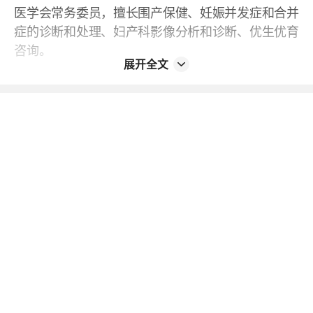
医学会常务委员，擅长围产保健、妊娠并发症和合并
症的诊断和处理、妇产科影像分析和诊断、优生优育
咨询。
展开全文
No.2 何志毅 主任医师
何志毅担任中华医学会广州市围产医学会委员，熟悉
妇产科各类疾病诊治，对围产医学、高危妊娠、妇女
心理相关病症具备深刻诊疗体会与实操经验，手术技
巧娴熟。擅长妇产科各类疾病的诊治。
No.3 肖海群 副主任医师
肖海群担任产科主任，具备丰富的遗传咨询、母婴监
护技术、产程管理临床经验。擅长妊娠期糖尿病、妊
娠期高血压疾病、妊娠合并呼吸系统疾病及胎儿生长
受限等产科相关疾病的诊疗。