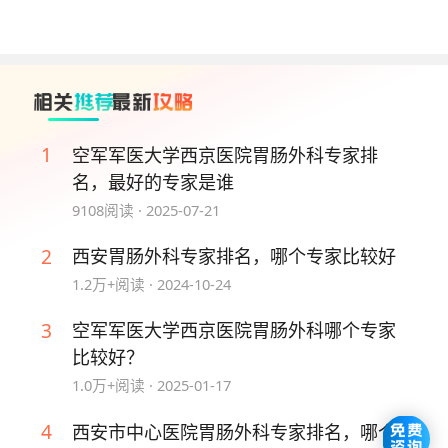
李纪鹏为美国罗彻斯特大学医学中心访问学者，担任
中国抗癌协会肿瘤营养外科分委会委员、中华医学会
营养学分会青年委员会委员、全军普通外科委员会委
员、陕西省医学会腔镜学组青年委员，兼任《中华胃
食管反流病杂志》编辑委员会委员。主持国家自然科
学基金、陕西省科技厅基金等课题，发表SCI论著10
1
空军军医大学西京医院胃肠外科专家排
余篇，副主编及参编专著8部。擅长胃癌及结直肠癌
名，最好的专家是谁
的外科诊断与治疗，可开展胃癌腹腔镜及达芬奇机器
9108
阅读 ·
2025-07-21
人规范化微创手术，同时还有腹膜后肿瘤外科治疗、
食管裂孔疝和反流性食管炎外科治疗。
2
西安胃肠外科专家排名，哪个专家比较好
1.2万+
阅读 ·
2024-10-24
No.3 丰帆 主任医师
3
空军军医大学西京医院胃肠外科哪个专家
丰帆毕业于第四军医大学，为美国Cleveland医学中
比较好？
心访问学者，斩获中华医学科技奖青年科技奖、中国
1.0万+
阅读 ·
2025-01-17
抗癌协会科技奖一等奖、陕西省科技进步二等奖，获
评医德医风先进个人、教学先进个人。开展临床新技
4
西安市中心医院胃肠外科专家排名，哪个