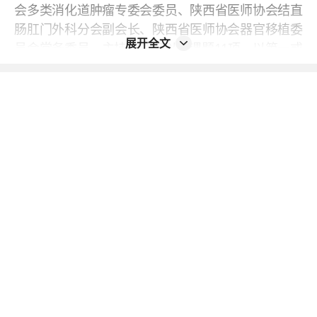
会多类消化道肿瘤专委会委员、陕西省医师协会结直
肠肛门外科分会副会长、陕西省医师协会器官移植委
展开全文
员会常务委员。主持省部级以上课题11项，以第一或
通讯作者在Annals of Surgery等期刊发表SCI论文11
2篇，拥有发明专利4项，主编专著10部。斩获国家
科技进步一等奖1项、中国抗癌协会科技一等奖1项、
军队医疗成果一等奖1项、陕西省科技进步一等奖2
项、陕西省科技进步二等奖1项，参编6部消化道肿瘤
诊疗指南和共识，自主研发5种新术式，获评“十大医
学创新专家”，个人荣获中国青少年科技创新奖、全
国优秀博士论文、全军优秀青年标兵等多项人才荣
誉，荣立二等功1次。擅长消化道肿瘤的综合诊疗，
可完成复杂消化道疾病的整合诊疗以及小肠移植手
术。
No.2 李纪鹏 主任医师、教授、博士研究生导师