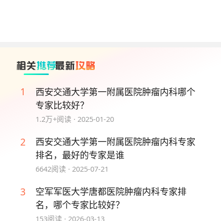
靶向治疗、免疫治疗，在恶性胸腹水及癌痛治疗方面
具有专长。现担任中国抗癌协会多原发和不明原发肿
瘤专委会副主任委员、陕西省医学会肿瘤内科分会副
主任委员。
4、刘文超
1
西安交通大学第一附属医院肿瘤内科哪个
刘文超曾于美国内布拉斯加大学医学中心Lied移植中
专家比较好？
心做访问学者，是肿瘤科主任医师、教授、博土研究
1.2万+
阅读 ·
2025-01-20
生导师。擅长肿瘤内科的综合诊治、肿瘤化疗、热化
疗、生物治疗、分子靶向药物应用以及抗肿瘤药物临
2
西安交通大学第一附属医院肿瘤内科专家
床研究。
排名，最好的专家是谁
6642
阅读 ·
2025-07-21
5、郭军
3
空军军医大学唐都医院肿瘤内科专家排
郭军医生为留美学者，为本科室的副主任医师，对
名，哪个专家比较好？
肺、肝、胃肠及乳腺肿痛的诊断、治疗有独到的优
势，擅长晚期肿瘤患者的姑息舒缓治疗，特别是中药
153
阅读 ·
2026-03-13