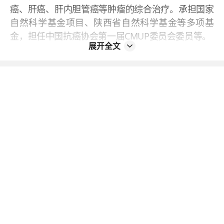
癌、肝癌、肝内胆管癌等肿瘤的综合治疗。承担国家
自然科学基金项目、陕西省自然科学基金等多项基
金，担任中国抗癌协会第一届CMUP委员会委员等。
展开全文
2、陈衍
陈衍医生从事肿瘤内科工作十余年，是本科室的副主
任医师。擅长肺癌、妇科肿瘤、头颈部肿瘤以及消化
系恶性肿瘤等常见恶性肿瘤的内科综合治疗，包括化
疗、免疫治疗、靶向治疗、内分泌治疗等，现任陕西
省医学会肿瘤内科分会委员、陕西省抗癌协会青年专
业委员会常委等。
3、张红梅
张红梅医生为本科室的副主任医师、硕士研究生导
师，擅长肺癌、骨及软组织肉瘤、胰腺癌、肝癌、妇
科肿瘤、消化道肿瘤、神经内分泌瘤等肿瘤的化疗、