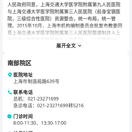
人民政府同意，上海交通大学医学院附属第九人民医院
与上海交通大学医学院附属第三人民医院（前身宝钢医
院，三级综合性医院）资源整合，统一布局，统一管
理。2015年10月，上海市机构编制委员会批复市教委同
意上海交通大学医学院附属第三人民医院整建制并入上
海交通大学医学院附属第九人民医院。（以下简称“九
展开全文
院”）
九院是经上海市卫生局核准登记的政府主办的非营利性
南部院区
三级甲等综合性医院。医院有南部院区（制造局路639
号）、北部院区（漠河路280号）、浦东院区（高科西路
医院地址
1908号）、浦东科教园区（锦尊路115号）和祝桥院区
上海市制造局路639号
（云亭路99号）。医院承担本市区域基本医疗服务，主
联系电话
要从事急危重症和疑难疾病的救治，是上海市120的定点
总机
：
021-23271699
医院，上海市口腔干部保健医疗定点医院。
急诊电话
：
021-23271699转5216
九院总占地面积277.9亩，总建筑面积49.9万平方米。总
门诊时间
核定床位数2150张，口腔综合椅位1000张。临床科室64
8:00-11:30、13:30-17:00
个，其中医技科室11个。全院职工5160人。九院拥有5
位中国工程院院士：著名整复外科专家张涤生教授、口