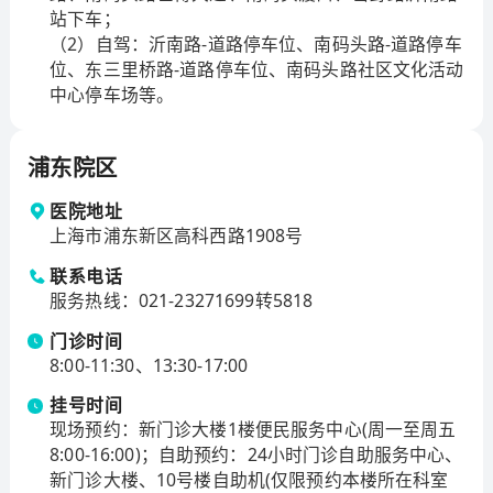
培训中心单位、国际口腔颌面外科医师协会（IAOMS）
站下车；
口腔肿瘤外科与修复重建培训中心单位和口腔颌面外科
（2）自驾：沂南路-道路停车位、南码头路-道路停车
国际内固定学会（AOCMF）颅颌面分会培训中心单位，
位、东三里桥路-道路停车位、南码头路社区文化活动
建立了国内首个国际认证的麻醉护理教育基地，并挂牌
中心停车场等。
美国心脏协会心血管急救培训中心。
“十四五”发展规划以来，九院学科临床综合实力逐年提
浦东院区
升。整复外科现为国际上规模最大的整形外科医学中心
和国内最大的整形外科医教研中心；口腔颌面外科达到
医院地址
上海市浦东新区高科西路1908号
国际领先水平；牙体牙髓病科、牙周病科、口腔黏膜病
科、口腔修复科、口腔正畸科、儿童口腔科、口腔预防
联系电话
科、口腔种植科、口腔综合科等各类牙科诊疗达到国内
服务热线
：
021-23271699转5818
领先水平，部分国际先进水平；骨关节外科和脊柱外科
门诊时间
处于国内优势地位；眼整形眼眶外科、眼肿瘤治疗达到
8:00-11:30、13:30-17:00
全国领先水平，耳神经颅底外科在亚专业领域的国内排
名近年始终位居全国前三；辅助生殖中心是全国辅助生
挂号时间
殖中心中诊疗不孕症妇女平均年龄最高的辅助生殖中
现场预约：新门诊大楼1楼便民服务中心(周一至周五
心；心血管介入治疗、钬激光前列腺剜除治疗、周围血
8:00-16:00)；自助预约：24小时门诊自助服务中心、
管疾病治疗、疝与腹壁外科疾病诊治、病理性肥胖手术
新门诊大楼、10号楼自助机(仅限预约本楼所在科室