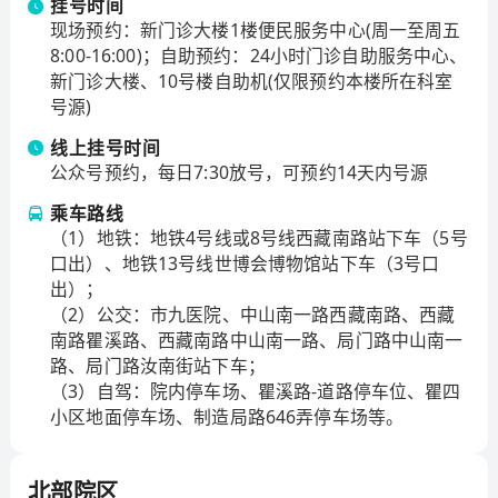
挂号时间
腔颌面外科专家邱蔚六教授、骨科专家戴尅戎教授、口
现场预约：新门诊大楼1楼便民服务中心(周一至周五
腔颌面头颈肿瘤专家张志愿教授、眼眶病眼肿瘤专家范
8:00-16:00)；自助预约：24小时门诊自助服务中心、
先群教授，医院现已成为一所学科特色鲜明、具备一定
新门诊大楼、10号楼自助机(仅限预约本楼所在科室
临床科技创新核心竞争力、国内知名的三级甲等综合性
号源)
医院。
线上挂号时间
九院学科建设水平不断发展。是国家口腔医学中心和口
公众号预约，每日7:30放号，可预约14天内号源
腔疾病国家临床医学研究中心依托建设单位，医院有口
乘车路线
腔临床医学、整复外科、骨科等3个国家重点学科，口腔
（1）地铁：地铁4号线或8号线西藏南路站下车（5号
基础医学为国家重点培育学科。骨科、口腔颌面外科、
口出）、地铁13号线世博会博物馆站下车（3号口
牙体牙髓科、牙周病科、口腔修复科、眼科、整复外
出）；
科、口腔正畸科、口腔黏膜病科、介入科、耳鼻咽喉头
（2）公交：市九医院、中山南一路西藏南路、西藏
颈外科等15个国家临床重点专科；上海市临床重点专科8
南路瞿溪路、西藏南路中山南一路、局门路中山南一
个；上海市教委IV类“高峰学科”1项；上海市教委“高峰高
路、局门路汝南街站下车；
原学科”建设项目1项。拥有口腔医学、整复外科与组织
（3）自驾：院内停车场、瞿溪路-道路停车位、瞿四
工程学等3个教育部211工程重点学科；口腔病、整复外
小区地面停车场、制造局路646弄停车场等。
科、关节外科等3个上海市临床医学中心；上海市口腔疾
病临床医学研究中心、上海市整形与修复重建临床医学
北部院区
研究中心等2个上海市临床医学研究中心；上海市口腔疾