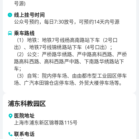
治疗、脑卒中介入治疗等方面，处于本市领先水平。
号源)
2024年医院门急诊人次数为474万余人次，住院人次数1
线上挂号时间
6万余人次，住院手术人次数9万余人次，门诊手术操作
公众号预约，每日7:30放号，可预约14天内号源
人次数17万余人次，平均住院日4.6天。
乘车路线
截至2024年底，医院共有博士生导师165名，硕士生导
（1）地铁：地铁7号线杨高南路站下车（2号口
师210名，设有6个博士后流动站，26个博士点、35个硕
出）、地铁7号线锦绣路站下车（4号口出）；
士点。医院有口腔疾病国家临床医学研究中心、视觉健
（2）公交：严桥路华绣路、严中路高科西路、严桥
康全国重点实验室（主任单位）、组织工程（上海）国
路高科西路、高科西路严中路、下南路华绣路站下
车；
家工程研究中心、教育部数字医学工程研究中心、教育
（3）自驾：院内停车场、由由都市型工业园区停车
部视觉系统疾病医药基础研究创新中心。拥有上海市组
场、广汽本田锦仓店停车场、外贸大楼停车场等。
织工程研究重点实验室、上海市口腔医学重点实验室、
上海市骨科内植物重点实验室、上海市耳鼻疾病转化医
学重点实验室、上海市眼眶病眼肿瘤重点实验室和上海
浦东科教园区
市消化道微生态及重大疾病研究重点实验室。
医院地址
医院拥有中国工程院院士5人，国家级各类人才70余人
上海市浦东新区锦尊路115号
次，上海科技精英6人，东方英才领军项目22人，以及上
海市优秀学科、学术、技术带头人、启明星计划、曙光
联系电话