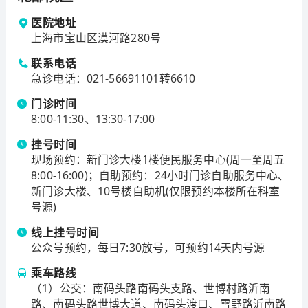
病研究中心、上海市眼部疾病研究中心、上海市听觉与
医院地址
耳神经颅底外科研究中心、上海市整形外科研究中心、
上海市宝山区漠河路280号
上海市骨科数字医学研究中心等5个上海市重中之重研究
中心。口腔黏膜病科列为国家中医药管理局重点专科、
联系电话
国家中西医协同旗舰科室；血管外科为全国第一批外周
急诊电话
：
021-56691101转6610
血管介入诊疗培训基地；组织工程学、口腔颌面外科学
门诊时间
为上海市重点学科（优势学科）、口腔修复和生物材料
8:00-11:30、13:30-17:00
学为上海市重点学科（特色学科），口腔基础医学、眼
科学为上海市重点学科；修复重建外科为上海市“重中之
挂号时间
现场预约：新门诊大楼1楼便民服务中心(周一至周五
重”临床医学中心；康复医学、急诊与危重病学为上海卫
8:00-16:00)；自助预约：24小时门诊自助服务中心、
生计生系统重要薄弱学科；中医口腔黏膜病学为上海市
新门诊大楼、10号楼自助机(仅限预约本楼所在科室
中医药新兴交叉学科。眼科、耳鼻喉科学为上海市“重中
号源)
之重”临床重点学科；内分泌科、麻醉科、泌尿外科为上
海交通大学医学院重点学科；医院挂牌中国房颤中心，
线上挂号时间
是上海交通大学血管病诊治中心、疝与腹壁外科疾病诊
公众号预约，每日7:30放号，可预约14天内号源
治中心单位，神经内科是上海市脑卒中预防与救治中心
乘车路线
之一。
（1）公交：南码头路南码头支路、世博村路沂南
在国际合作方面，英国爱丁堡皇家外科学院头颈与肿瘤
路、南码头路世博大道、南码头渡口、雪野路沂南路