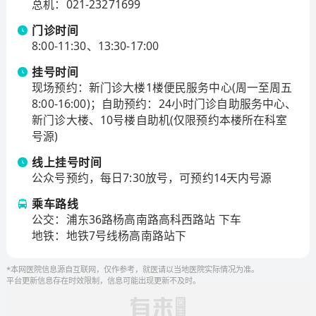
计划、医学领军人才等市级以上人才培养计划近400人
总机
：
021-23271699
次。
门诊时间
医院现为上海市住院医师规范化培训基地和专科医师培
8:00-11:30、13:30-17:00
训基地，是上海交通大学口腔医学院、上海交通大学九
挂号时间
院临床医学院，拥有32个教研室。25个国家住院医师规
现场预约：新门诊大楼1楼便民服务中心(周一至周五
范化专业基地、2个国家专科医师规范化培训专科基地，
8:00-16:00)；自助预约：24小时门诊自助服务中心、
27个上海市专科医师规范化培训专科基地。
新门诊大楼、10号楼自助机(仅限预约本楼所在科室
2024年，医院教育教学成果丰硕。共获得上海交通大学2
号源)
024年度教学成果奖特等奖2项、一等奖1项、二等奖2
线上挂号时间
项。获教育部产学合作协同育人项目3项，上海高等学校
公众号预约，每日7:30放号，可预约14天内号源
一流本科课程2项，上海市高校市级重点课程建设项目2
项，上海市高校本科重点教改项目2项。出版教材3本，
乘车路线
公交：浦东36路杨高南路高科西路站 下车
发表教学论文29篇。教师获第四届全国高校教师教学创
地铁：地铁7号线杨高南路站下
新大赛三等奖、上海市特等奖，第六届上海高校青年教
师教学竞赛一等奖，霍英东教育教学奖等。
*本网医院信息源自互联网，仅作参考，就医请以当地医院实际情况为准。
十四五期间，我院纵向科研项目（课题）共立项934项，
平台更新信息存在时效限制，信息可能出现更新不及时。
总经费6.18亿元，其中国自然449项，科技部项目（课
题）26项。医院连续6年实现国家自然科学基金项目破