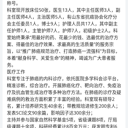
称号。
科室现开放床位50张，医生13人，其中主任医师3人，副
主任医师4人，主治医师5人，有山东省抗癌协会化疗分
会主任委员1人，博士9人；护理人员共17人，其中副主
任护师1人，主管护师7人，护师7人，初级护士2人。科
室始终秉承“用最好的药、花最少的钱、选最优的治疗方
案、得最佳的治疗效果、求最高的生活质量”的服务宗
旨，以“推广肺癌规范治疗、打造肺癌一流强科”为目标，
本着“献身科学、关爱生命”的精神，竭诚为广大患者服
务。
医疗工作
科室专注于肺癌的内科诊疗，依托医院多学科会诊平台，
精准诊断，综合治疗。开展肺癌化疗、靶向治疗、免疫治
疗及抗血管生成治疗等多种治疗方法。在肺癌的诊疗及疑
难病例的救治方面积累了丰富的经验。科室现有硕导2
名，累计培养研究生40余名；带教规培进修生200余人；
发表SCI论文90余篇，影响因子达300余分；
主持并参与国家自然科学基金5项，省级课题8项，厅局
级课题十余项，科研经费累计8百余万元；获发明专利6