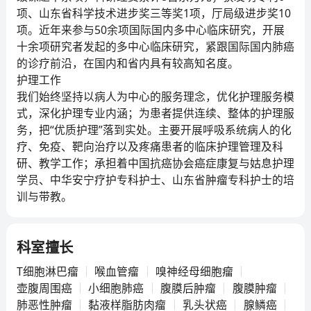
项、山东省科学技术进步奖三等奖1项，厅局级进步奖10
项。近年来参与50余项国际国内多中心临床研究，开展
十余项研究者发起的多中心临床研究，紧跟国际国内肺癌
的诊疗前沿，在国内和省内具有较高知名度。
护理工作
我们始终坚持以病人为中心的服务理念，优化护理服务模
式，深化护理专业内涵；为患者提供连续、整体的护理服
务，把“优质护理”落到实处。主要开展呼吸系统病人的化
疗、免疫、靶向治疗以及疼痛患者的临床护理管理及科
研、教学工作；承担着中国抗癌协会癌症康复与姑息护理
学员、中华安宁疗护专科护士、山东省肿瘤专科护士的培
训与带教。
科室擅长
T细胞淋巴瘤
喉血管瘤
嗅神经母细胞瘤
壶腹周围癌
小细胞肺癌
腹膜后肿瘤
腹膜肿瘤
肺恶性肿瘤
黏液样脂肪肉瘤
乳头状癌
腺鳞癌