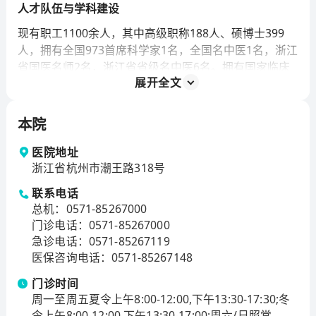
人才队伍与学科建设
现有职工1100余人，其中高级职称188人、硕博士399
人，拥有全国973首席科学家1名，全国名中医1名，浙江
省国医名师2名，浙江省省级名中医6名。拥有国家临床
展开全文
重点专科2个（风湿病科、外科），国家中医药重点学科
3个（中医痹病学、中医全科医学、中医预防医学）、国
家中医药重点专科6个（肺病科、外科、护理学、风湿病
本院
科、肝病科、骨伤科），浙江省一流学科建设项目1个、
浙江省高校重点学科2个、浙江省中医药重点学科11个、
医院地址
浙江省杭州市潮王路318号
重点专科专病10个。
科研成果与教学工作
联系电话
总机
：
0571-85267000
医院注重科技创新，近年来主持国家级课题40项、省部
门诊电话
：
0571-85267000
级课题82项，取得各级科技成果奖64项，其中国家科技
急诊电话
：
0571-85267119
进步二等奖1项、省部级科技奖15项。拥有厅局级以上重
医保咨询电话
：
0571-85267148
点实验室、研究所及创新平台5个，其中省部级3个。医
门诊时间
院与浙江中医药大学第二临床医学院实行“院院合一”的管
周一至周五夏令上午8:00-12:00,下午13:30-17:30;冬
理模式。学院为国家级一流本科专业、浙江省一流学科
令上午8:00-12:00,下午13:30-17:00;周六/日照常