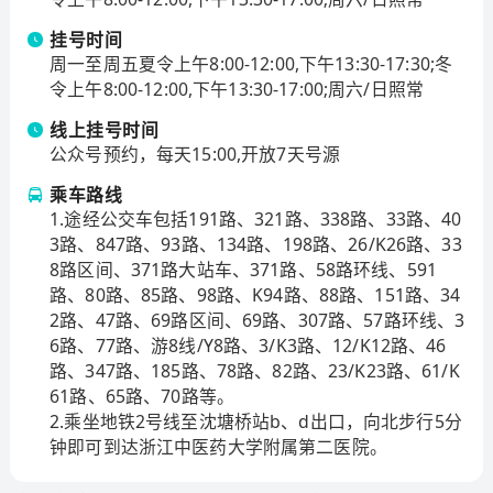
（临床医学）建设单位，设有13个教研室、3个一级硕士
点、24个二级硕士点、2个博士点和2个博士后流动站。
挂号时间
临床医学专业在全国中医院校中率先通过专业认证，并
周一至周五夏令上午8:00-12:00,下午13:30-17:30;冬
通过教育部认证回访，有效期延长至9年。医院为国家中
令上午8:00-12:00,下午13:30-17:00;周六/日照常
医医师规范化培训基地、浙江省中（西）医医师规范化
线上挂号时间
培训基地，美国心脏协会心血管急救培训中心(AHA)。
公众号预约，每天15:00,开放7天号源
专科优势与技术特色
乘车路线
医院注重中西医结合特色优势发挥，其中风湿免疫病、
1.途经公交车包括191路、321路、338路、33路、40
中医肿瘤、骨伤、普外、呼吸病、心脑血管病、治未病
3路、847路、93路、134路、198路、26/K26路、33
等方面专科特色明显。红斑狼疮疾病诊疗相关研究成果
8路区间、371路大站车、371路、58路环线、591
路、80路、85路、98路、K94路、88路、151路、34
曾获国家科技进步二等奖；骨科各类微创手术和中医药
2路、47路、69路区间、69路、307路、57路环线、3
特色治疗行业内领先；消化内镜诊断治疗、各类妇科病
6路、77路、游8线/Y8路、3/K3路、12/K12路、46
及不孕不育、慢阻肺、哮喘、肝病、各类肿瘤、精神卫
路、347路、185路、78路、82路、23/K23路、61/K
生、心脑血管疾病等内、外科疾病运用中西双重诊断，
61路、65路、70路等。
优势互补都取得显着效果。医院现为国家中医应急救治
2.乘坐地铁2号线至沈塘桥站b、d出口，向北步行5分
浙江省医疗队牵头单位，同时是绍兴、嘉兴地区危重症
钟即可到达浙江中医药大学附属第二医院。
孕产妇转诊中心，获中国卒中学会、中国心衰中心授牌
“卒中中心”“心衰中心”。