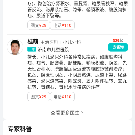
疗)，微创治疗肾积水、重复肾、输尿管狭窄、输尿
管反流、泌尿系结石、隐睾、鞘膜积液、腹股沟斜
疝、尿道下裂等。
图文
¥
29
电话
¥
110
¥
29
起
桂萌
主治医师
小儿外科
去咨询
济南市儿童医院
三甲
擅长：
小儿泌尿外科各种常见疾病，如腹股沟斜
疝、疝气、肠套叠、肠梗阻、鞘膜积液、隐睾、先
天性肾积水、膀胱输尿管返流等腹腔镜微创治疗；
包茎、隐匿性阴茎、小阴唇粘连、尿道下裂、尿路
感染、泌尿道感染、附睾炎、睾丸附件扭转、睾丸
扭转、肾结石、肾积水等疾病的诊疗。
图文
¥
29
电话
¥
110
查看更多医生
专家科普