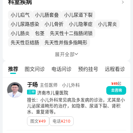
主任医师一人，副主任医师一人，主治医师3人，住院医
科室疾病
师3人，其中博士生2人。科室目前开放床位26张，配备
腹腔镜、结肠镜、肛管直肠测压仪、心电监护仪等先进
小儿疝气
小儿肠套叠
小儿尿道下裂
设备。借助新生儿转运网络，省内外很多疑难危重新生
小儿尿路感染
小儿骨折
小儿隐睾症
小儿胃炎
儿得到及时救治。主要诊治病种：胆道闭锁、先天性食
小儿肠炎
包茎
先天性十二指肠闭锁
管闭锁、先天性巨结肠、先天性胆总管囊肿、先天性肛
先天性巨结肠
先天性并指多指畸形
门闭锁、先天性肠闭锁及肠狭窄、先天性肥厚性幽门狭
窄、十二指肠梗阻（先天性肠旋转不良、环状胰腺、十
先天性泌尿系畸形
先天性直肠肛管畸形
展开
全部
二指肠隔膜等）、美克尔憩室、肠重复畸形、肠系膜囊
先天性肠狭窄
先天性食管闭锁
小儿斜视
肿、大网膜囊肿、腹裂、脐膨出、急性肠套叠、急性阑
推荐
图文问诊
电话问诊
预约挂号
远程看诊
小儿股骨头坏死
小儿肾积水
尾炎、腹股沟斜疝、鞘膜积液、隐睾、鳃裂瘘、甲状舌
管囊肿等。其中先天性食管闭锁、胆道闭锁、先天性膈
新生儿坏死性小肠结肠炎
隐睾
隐翅虫皮炎
¥
49
起
于旸
主任医师
小儿外科
疝手术量居全国较高水平。近年来，先后完成了4项重大
鞘膜积液
韦格纳肉芽肿
小儿便秘
新生儿肠梗阻
去咨询
科研课题，著书5部，发表专业学术论文30余篇。
济南市儿童医院
三甲
小儿肠梗阻
先天性胆总管囊肿
擅长：
小儿外科常见病及多发病的诊治，尤其是小
儿泌尿道畸形的治疗，如隐睾、尿道下裂、肾积
水、重复肾等。
图文
¥
49
电话
¥
210