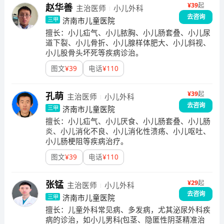
¥
39
起
赵华善
主治医师
小儿外科
去咨询
济南市儿童医院
三甲
擅长：
小儿疝气、小儿脓胸、小儿肠套叠、小儿尿
道下裂、小儿骨折、小儿腺样体肥大、小儿斜视、
小儿股骨头坏死等疾病诊治。
图文
¥
39
电话
¥
110
¥
39
起
孔萌
主治医师
小儿外科
去咨询
济南市儿童医院
三甲
擅长：
小儿疝气、小儿厌食、小儿肠套叠、小儿肠
炎、小儿消化不良、小儿消化性溃疡、小儿呕吐、
小儿肠梗阻等疾病治疗。
图文
¥
39
电话
¥
110
¥
29
起
张锰
主治医师
小儿外科
去咨询
济南市儿童医院
三甲
擅长：
儿童外科常见病、多发病，尤其泌尿外科疾
病的诊治，如小儿男科(包茎、隐匿性阴茎精准治