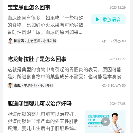
宝宝尿血怎么回事
2023.12.29
血尿原因有很多，如果吃了一些特殊
播放语音
的食物，比如红心火龙果有可能导致
暂时性肉眼血尿。血尿的原因如果是
考虑内科疾病，最常见的是肾炎和膀
陈志鸿
主治医师
小儿外科
1.73万
80
胱炎等泌尿系感染，需要到医院做尿
常规检查排除，确诊后需要用消炎药
吃龙虾拉肚子是怎么回事
2023.12.27
物治疗。外科性血尿最常见的原因是
泌尿系统肿瘤或者泌尿系统结石，需
这就是典型的食物中毒引起的胃肠炎的表现。原因可能
要做B超或者X线来确诊。总之，如果
是对所进食食物中的某些成分不耐受；也可能是本身食
是单纯的无症状血尿，可以先观察，
物不新鲜有腐败刺激肠道。首先是做一下大便常规检
秦虹
主治医师
小儿外科
5.10万
50
如果血尿反复，建议到医院检查。
查，如果大便中有白细胞，需要加服抗生素。如果没有
白细胞，那么只是对症处理就可以。比如口服肠道活菌
胆道闭锁婴儿可以治疗好吗
2024.07.03
调理胃肠功能，蒙脱石散止泻。同时服用口服补液盐溶
液补充液体，避免脱水。
胆道闭锁的婴儿可能可以治疗好，
胆道闭锁是非常严重的先天性肝胆
疾病，婴儿出生后由于肝胆系统疾