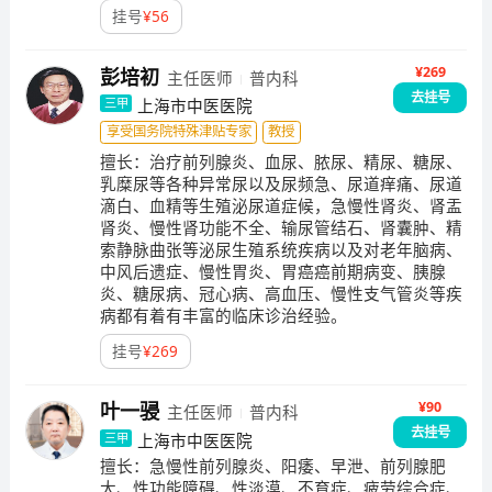
有终身教授1名，资深教授2名，在职教授4名，副教授8
挂号
¥
56
名，主治医师及住院医师15名。专家教授：朱禧星 ，俞
茂华 ，沈稚舟 ，胡仁明 ，李益明， 周丽诺， 王庆华。
¥269
彭培初
主任医师
普内科
去挂号
上海市中医医院
三甲
享受国务院特殊津贴专家
教授
擅长：
治疗前列腺炎、血尿、脓尿、精尿、糖尿、
乳糜尿等各种异常尿以及尿频急、尿道痒痛、尿道
滴白、血精等生殖泌尿道症候，急慢性肾炎、肾盂
肾炎、慢性肾功能不全、输尿管结石、肾囊肿、精
索静脉曲张等泌尿生殖系统疾病以及对老年脑病、
中风后遗症、慢性胃炎、胃癌癌前期病变、胰腺
炎、糖尿病、冠心病、高血压、慢性支气管炎等疾
病都有着有丰富的临床诊治经验。
挂号
¥
269
¥90
叶一骎
主任医师
普内科
去挂号
上海市中医医院
三甲
擅长：
急慢性前列腺炎、阳痿、早泄、前列腺肥
大、性功能障碍、性淡漠、不育症、疲劳综合症、