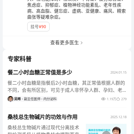
焦虑症、抑郁症、植物神经功能紊乱、老年性疾
病、高血脂、健忘症、虚病、亚健康、痛风、精索
曲张等疑难杂症。
挂号
¥
90
查看更多医生
专家科普
餐二小时血糖正常值是多少
2024.01.15
餐二小时血糖是指餐后2小时血糖，其正常值根据人群的
不同，会有所区别，可见于成人非怀孕人群、孕妇、老
年人，以及糖尿病患者。 1、成人非怀孕人群：空腹血糖
吴晞
副主任医师
内分泌科
1.19万
279
正常值为3.9-6.1mmol/L，餐后2小时血糖的正常值为3.9
-7.8mmol/L。 2、孕妇：空腹血糖正常值＜5.1mmol/
桑枝总生物碱片的功效与作用
2025.12.18
L，餐后1小时血糖正常值＜10.0mmol/L，餐后2小时血
糖正常值＜8.5mmol/L。 3、老年人：空腹血糖正常值为
桑枝总生物碱片通过现代分离技术
3.9-6.1mmol/L，餐后2小时血糖正常值应＜7.8mmol/