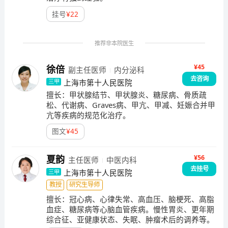
查单元已经在上海市多个社区验证并推广应用。现任主
挂号
¥
22
任李益明教授曾在美国马萨诸塞医学院Memorial医院和
哈佛大学麻省总医院进修学习，领衔的神经内分泌疾病
亚专科，主要致力于神经内分泌疾病的诊治，特别是垂
推荐非本院医生
体瘤术后功能评估和生殖重建，目前已经建立华山医院6
500多例手术和3000多例伽马刀治疗垂体瘤患者的数据
¥45
徐倍
副主任医师
内分泌科
库，联合神经外科开展了下丘脑－垂体疾病的联合门诊
去咨询
上海市第十人民医院
三甲
和联合病房，一个国内最大的神经内分泌疾病诊治中心
擅长：
甲状腺结节、甲状腺炎、糖尿病、骨质疏
即将建成。科研情况科室近三年获得国家级18项课题、
松、代谢病、Graves病、甲亢、甲减、妊娠合并甲
省部级课题22项和教育部985及211项目专项经费资助，
亢等疾病的规范化治疗。
总经费达到2000万。发表SCI论文32篇，国家级及省部
图文
¥
45
级奖项4项。近年来，医院把本学科列入国家重点学科培
养对象，给予了大力的支持和政策倾斜，在病房及门诊
¥56
夏韵
主任医师
中医内科
改扩建、实验室改造和医疗设备更新中直接投入576
去挂号
上海市第十人民医院
三甲
万。2010年内分泌科主持召开了“糖尿病微血管并发症
教授
研究生导师
论坛—暨中国糖尿病学会微血管学组成立大会并亚太糖
擅长：
冠心病、心律失常、高血压、脑梗死、高脂
尿病微血管病学会筹备大会”以及“中法垂体瘤诊治研讨
血症、糖尿病等心脑血管疾病。慢性胃炎、更年期
会”，将本科的学术影响推广扩大至全国，积极促成国内
综合征、亚健康状态、失眠、肿瘤术后的调养等。
外学术交流，获得国内外同行的一致好评。专家团队现