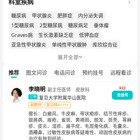
起连续承办卫生部委托的全国内分泌代谢病学习班，为
科室疾病
全国各地培养了大批内分泌代谢病的学科带头人，为我
国内分泌代谢病专业的发展作出了重要贡献，奠定了我
糖尿病
甲状腺炎
肥胖症
内分泌失调
科在本专业的领先地位。在半个多世纪的科室发展历程
1型糖尿病
2型糖尿病
糖尿病足
垂体瘤
中，内分泌科不断丰富自我、培养人才、发展特色，现
Graves病
生长激素缺乏症
低钾血症
已进入国家临床重点专科建设项目，为下一步在二十一
亚急性甲状腺炎
单纯性甲状腺肿
库欣综合征
世纪中的腾飞已然做好了充分的准备。科室特色华山医
院内分泌科一贯坚持“特色立科、创新兴科、人才强科”
桥本甲状腺炎
甲状腺功能异常
高泌乳素血症
展开
全部
的发展战略，良好保持科室各项医疗业务的全面发展，
低钠血症
高催乳素血症
急性甲状腺炎
形成了总体实力有较大提高，特色项目特色鲜明的格
推荐
图文问诊
电话问诊
预约挂号
远程看诊
继发性甲状旁腺功能亢进症
甲状旁腺功能亢进症
局，其中糖尿病慢性并发症和神经内分泌疾病诊治两大
主要特色发展方向已初具规模，联合华山医院神经外
甲状腺功能减退
甲状腺危象
老年糖尿病
¥22
李晓明
副主任医师
皮肤科
科、神经内科、神经病理、放射科、核医学科、肾脏内
弥漫性甲状腺肿
身材矮小症
糖尿病酮症酸中毒
去挂号
科等国家教育部重点学科相关科室2004年成立了“复旦
复旦大学附属华山医院
三甲
胰岛素抵抗
脂蛋白代谢紊乱
代谢综合征
大学内分泌糖尿病研究所”。学科带头人胡仁明教授现任
副教授
复旦榜A++++
中华医学会糖尿病分会和上海医学会糖尿病分会微血管
擅长：
白癜风、牛皮癣、带状疱疹、结节性痒疹、
银屑病、痤疮、雀斑、黄褐斑、脱发、斑秃、荨麻
并发症学组组长，他主要致力于糖尿病慢性并发症特别
疹、皮炎、湿疹、扁平疣、毛周角化病、毛囊炎、
是微血管并发症的早期诊断和治疗，领衔的糖尿病慢性
酒糟鼻，过敏性皮肤病等疑难性、顽固性皮肤病的
并发症亚专科所创造的一整套门诊糖尿病慢性并发症筛
治疗有独到经验。