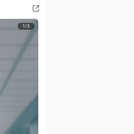
1
/
3