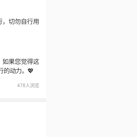
行，切勿自行用
。如果您觉得这
的动力。💖
478
人浏览