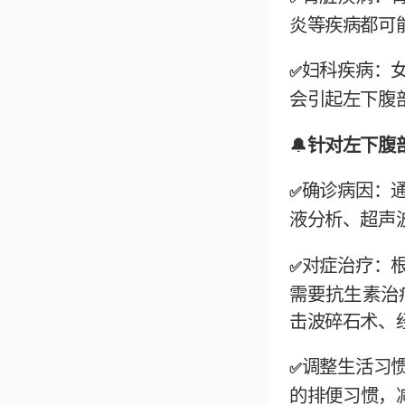
炎等疾病都可
妇科疾病：
✅
会引起左下腹
🔔
针对左下腹
确诊病因：
✅
液分析、超声
对症治疗：
✅
需要抗生素治
击波碎石术、
调整生活习
✅
的排便习惯，