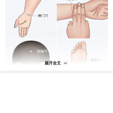
展开全文
神门穴
位于腕部，腕掌侧横纹尺侧端，尺侧腕屈肌