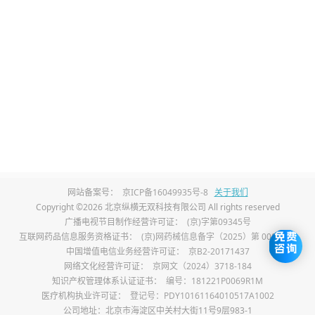
腱的桡侧凹陷处。神门穴是心经原穴，艾灸
此穴可宁心安神、补益心气，使心神安定，
缓解因心虚胆怯、心神失养导致的失眠。
内关穴
在前臂掌侧，当曲泽与大陵的连线上，腕横
纹上 2 寸，掌长肌腱与桡侧腕屈肌腱之间。
内关穴属心包经，艾灸内关能宽胸理气、宁
网站备案号：
京ICP备16049935号-8
关于我们
Copyright ©2026 北京纵横无双科技有限公司 All rights reserved
心安神。对于因情志不畅、气滞心胸所致的
广播电视节目制作经营许可证：
(京)字第09345号
互联网药品信息服务资格证书：
(京)网药械信息备字（2025）第 00017 号
失眠，可疏通气机、调和气血，减轻焦虑情
中国增值电信业务经营许可证：
京B2-20171437
绪，改善失眠时的心烦、胸闷等伴随症状，
网络文化经营许可证：
京网文（2024）3718-184
知识产权管理体系认证证书：
编号：181221P0069R1M
促进睡眠质量提升。
医疗机构执业许可证：
登记号：PDY10161164010517A1002
公司地址：北京市海淀区中关村大街11号9层983-1