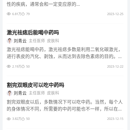
匀，数目多少不等，可以是单发的，
性的疾病，通常会和一定变应原的刺
也可以说数个，甚至数十个。 有些色
激有关，也就是老百姓通常说的过敏
素痣处可以有一根到数根短而粗的黒
6.81万
79
2023-12-25
有关。虽然可以导致过敏的元素非常
毛。因为痣的色素含量不同，临床上
复杂，有时候是不是确定的，但是确
可以表现为黑色、棕色、褐色、蓝黑
实一些刺激性的食物存在对湿疹的负
激光祛痣后能喝中药吗
色，极少数也可以表现为正常肤色、
面影响。 所以一般来说对于湿疹的患
刘青云
主任医师
皮肤科
淡黄色或者是暗红色。在医学上，我
者，首先我们要减少一些刺激性食物
们根据痣细胞的不同位置，将其分为
激光祛痣能喝中药，激光祛痣多数是利用二氧化碳激光，
的摄入，比如说食物中辣椒、花椒、
交界痣、皮内痣和混合痣。
进行表皮的汽化、剥蚀，从而达到去除色素痣的目的。
一些比较强的香辛料，包括像芥末之
因为色素痣的分布比较局限，所以通常来说，激光祛痣的
类的食物都应该减少食用；另外就是
2.19万
50
2023-12-22
治疗并不会对身体有太大的创伤，只要注意进行局部皮肤
饮酒的刺激也是一个比较普遍存在的
的护理，避免少接触水，可以适当的使用表皮的修复剂，
现象，因为这类的食物都可以明显存
或者外用的抗生素药膏，避免皮肤感染，促进创面愈合就
割完双眼皮可以吃中药吗
在使血管扩张的反应，会加重患者红
可以。总体来说，祛痣的治疗跟身体的整体状况没有太大
刘青云
主任医师
皮肤科
斑和瘙痒，所以对于绝大多数的湿疹
关系，所以喝中药不影响祛痣以后皮肤的修复。
患者来说，这些食物都是应该禁止食
割完双眼皮以后，多数情况下可以吃中药。当然，每个人
用的。 其它的例如蛋、奶、海鲜这些
的身体情况不同，所需要的中药可能也不一样，所以在这
产品是不是应该禁止服用呢，要根据
种情况下，可以咨询开药的中医大夫。 割双眼皮治疗是
3.82万
50
2023-12-15
患者的个别体质来确定，如果患者确
一种美容性的治疗，主要用于改善眼部的外观，有时也有
实对这类食物存在过敏，就应该禁止
一些治疗性的作用，这是一种比较小的手术，对于大多数