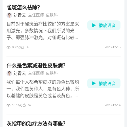
服用。如果不存在明确的过敏反应，
人来说，皮肤的红斑、肿胀，以及瘢痕的修复，在一个月
雀斑怎么祛除？
还是可以适当服用的。
之内就可以基本解决。这时需要注意皮肤的护理，少吃刺
刘青云
主任医师
皮肤科
激性的东西，合理休息，以帮助创面的愈合。多数情况
目前对于雀斑治疗比较好的方案是采
播放语音
下，喝中药不影响皮肤伤口愈合，除非中药里有一些特别
用激光，多数情况下我们所说的光
的药物，不利于创面修复，就需要特别小心，这种情况下
子、即强脉冲激光，对雀斑有比较好
可以咨询开药的医生。
的疗效。除了激光的方法以外，雀斑
8.22万
56
2023-12-15
还有一些传统的治疗方法，包括冷
冻、化学剥脱、火针或是一些传统的
外用的祛斑药膏，但是这些治疗相对
什么是色素减退性皮肤病？
来讲可靠性比如强脉冲光好，部分治
刘青云
主任医师
皮肤科
疗还存在一定的风险性。
我们每个人都希望皮肤的颜色比较均
播放语音
一，我们是黄种人，是有色人种，所
以基础的皮肤是黄色或者淡黄色，但
是在健康的状态下，这种黄色比较均
10.16万
74
2023-12-14
一，并带有一定光泽的皮肤，这种是
健康的皮肤。但是在病理情况下，皮
肤可能会出现一些色泽的变化，主要
灰指甲的治疗方法有哪些？