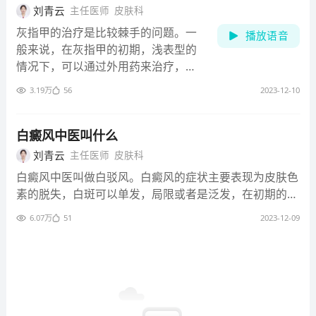
有两个，一个是色素减退，一个是色
刘青云
主任医师
皮肤科
素增加。所谓色素减退的皮肤病就是
灰指甲的治疗是比较棘手的问题。一
播放语音
黄皮肤上出现了一些白斑，说明出现
般来说，在灰指甲的初期，浅表型的
了色素减退。可以引起色素减退的常
情况下，可以通过外用药来治疗，外
见的原因或者疾病有哪些呢？第一个
用药抹在指甲的表面，通过一个相对
是我们大家都听说过也比较熟悉的白
3.19万
56
2023-12-10
比较长时期的治疗，一般灰指甲的治
癜风，第二个我们把它叫做炎症后的
疗靠外用药可能需要三个月，有严重
色素减退，另外还有一个就是先天性
的时候可能需要半年，对于这种白色
白癜风中医叫什么
的色素减退。白癜风目前医学上原因
浅表型，还是有治愈的希望的，但是
刘青云
主任医师
皮肤科
不明的一种色素减退性的疾病，基本
上药必须要每天坚持。除了一些外用
上没有明显的临床症状，主要表现皮
白癜风中医叫做白驳风。白癜风的症状主要表现为皮肤色
的真菌药，包括局部上碘酒，还有老
肤局部或者比较泛发的色素减退，甚
素的脱失，白斑可以单发，局限或者是泛发，在初期的时
百姓用醋泡的方法，对于这种白色浅
至色素脱失。它给病人带来的主要苦
候白斑往往不太明显，随着病程的加长，白斑的颜色可以
表型的灰指甲都是可以达到治疗的效
6.07万
51
2023-12-09
恼就是容貌方面的影响，虽然这种疾
加深，可以呈现瓷白色。由于这些不规则的白斑在身上表
果。对于其他几个类型的灰指甲，目
病不影响我们身体的健康，不影响器
现出斑驳的样子，所以中医又叫做白驳风。目前对于白癜
前在临床上主要要采取口服药物的治
官的代谢，但是确实给我们的外观带
风的病因尚不完全明了，现代医学多认为跟免疫异常有关
疗。目前治疗灰指甲比较有效的药
来了不美好的状态，导致在生活中、
系，中医多认为白癜风的发生跟气血的不调和有关。患者
物，包括伊曲康唑和特比萘芬两个
社交中产生一些不自信，极大地影响
应当尽量保证生活规律，避免压力过大及有不愉快的情
药，但是这两个药主要通过肝脏代
了情绪和心理。还有一种叫做炎症后
绪。