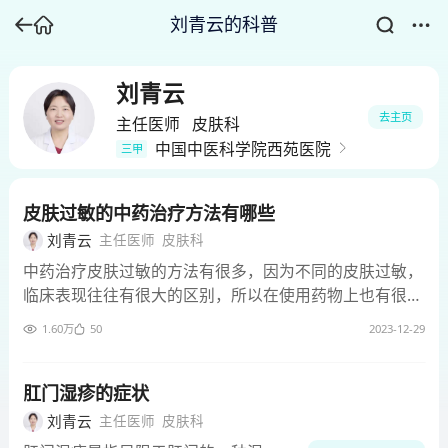
刘青云的科普
刘青云
去主页
主任医师
皮肤科
中国中医科学院西苑医院
三甲
皮肤过敏的中药治疗方法有哪些
刘青云
主任医师
皮肤科
中药治疗皮肤过敏的方法有很多，因为不同的皮肤过敏，
临床表现往往有很大的区别，所以在使用药物上也有很大
不同。 如果皮肤过敏主要表现为红色的丘疹和瘙痒，在
1.60万
50
2023-12-29
治疗上主要以清热、解毒、止痒为主。如果过敏主要表现
为皮肤红斑、肿胀、风团，则需要用清热、解表、疏风的
药物。如果过敏主要表现为丘疱疹、水疱和渗出，则需要
肛门湿疹的症状
使用清热利湿的药物，同时还可以配合使用外用药物，从
刘青云
主任医师
皮肤科
而达到收敛、止痒的目的。