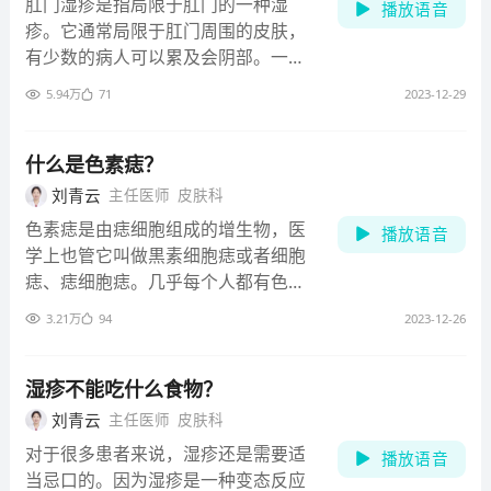
肛门湿疹是指局限于肛门的一种湿
播放语音
疹。它通常局限于肛门周围的皮肤，
有少数的病人可以累及会阴部。一般
来说，肛门湿疹瘙痒是比较剧烈的，
5.94万
71
2023-12-29
经常在肛周会出现潮湿感，局部的皮
肤，可以出现浸润、肥厚，有的时候
因为瘙痒剧烈，抓后可以出现皲裂，
什么是色素痣？
有时候有一定的渗出。如果伴发感
刘青云
主任医师
皮肤科
染，可能会有脓性分泌物。
色素痣是由痣细胞组成的增生物，医
播放语音
学上也管它叫做黒素细胞痣或者细胞
痣、痣细胞痣。几乎每个人都有色素
痣，从婴儿期到老年期都可以发生。
3.21万
94
2023-12-26
他们会随着年龄的增加而数目增加，
往往在青春发育期明显增多。 色素痣
的临床表现一般为直径小于6mm的斑
湿疹不能吃什么食物？
疹、丘疹、结节，表面光滑或者不光
刘青云
主任医师
皮肤科
滑均可，多数为圆性，可以对称分
对于很多患者来说，湿疹还是需要适
播放语音
布，界限清楚，边缘规则，色素均
当忌口的。因为湿疹是一种变态反应