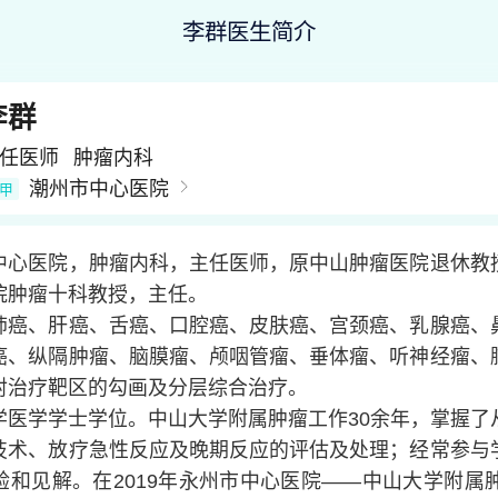
李群医生简介
李群
任医师
肿瘤内科
潮州市中心医院
甲
中心医院，肿瘤内科，主任医师，原中山肿瘤医院退休教
院肿瘤十科教授，主任。
肺癌、肝癌、舌癌、口腔癌、皮肤癌、宫颈癌、乳腺癌、
癌、纵隔肿瘤、脑膜瘤、颅咽管瘤、垂体瘤、听神经瘤、
射治疗靶区的勾画及分层综合治疗。
学医学学士学位。中山大学附属肿瘤工作30余年，掌握了
技术、放疗急性反应及晚期反应的评估及处理；经常参与
验和见解。在2019年永州市中心医院——中山大学附属肿