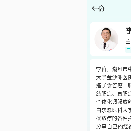
主
三
李群，潮州市
大学金沙洲医
擅长食管癌、
结肠癌、直肠
个体化调强放
白求恩医科大
确放疗的各种
分享自己的经