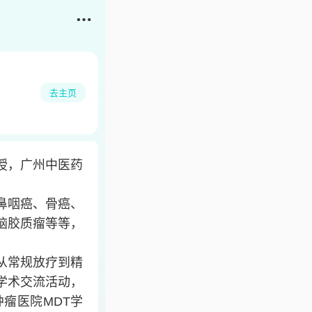
去主页
授，广州中医药
鼻咽癌、骨癌、
脑胶质瘤等等，
从常规放疗到精
学术交流活动，
瘤医院MDT学