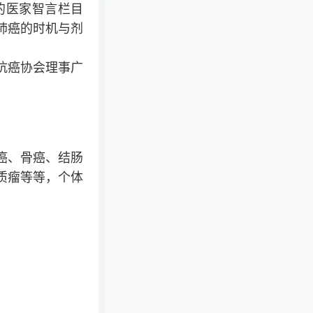
的医家智言栏目
肺癌的时机与剂
抗癌协会理事广
癌、骨癌、结肠
质瘤等等，个体