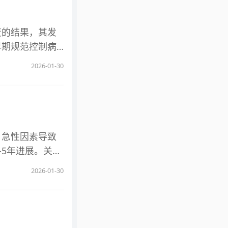
闭的风险；药物
炎治疗基础上，
能尚未发育完
低血尿酸水平至
变的结果，其发
合并严重心血管
酸下降过快引发
早期规范控制病
高血压、冠心
药方案。 3、
病变进展，保障
心病等心血管疾
2026-01-30
汤等，避免饮酒
是免疫系统异常
管系统影响更小
负重、受凉、劳
织的重要组成部
治疗有效性的综
保证充足饮水，
。 红斑狼疮引
估。临床用药需
在药物治疗的同
，伴随炎性渗
成评估，切勿自
，促进局部血液
胸膜组织，促使
，急性因素导致
指导下进行，避
累及双侧胸膜
-5年进展。关键
，不当理疗可能
狼疮患者都会出
能最大程度降低
T检查，评估关
2026-01-30
病活动度高、未
出现轻度损伤，而
检查肝肾功能、
更易进展为双侧
于病因。若为急
结果调整治疗方
现胸膜炎症，也
诱因并对症治疗
。 出现此类情
差异，轻度增厚
糖尿病肾病等慢
因。治疗期间需