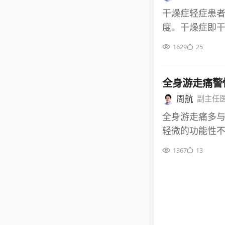
可能无明显临
性肾脏病，进展
定期复查，根
干燥症轻症患
气功能，导致
5μmol/L
症风险。
度。干燥症即
膜粘连，进一步
性治疗，同时
多仅表现为口
侧胸膜增厚时
1629
25
尿毒症可能需要
疫调节干预，可
伴随胸腔积液
恶化，进展时间
核心在于早期
于活动期，需
合并高血压、
全身游走痛警
尚无根治手段
能。
损伤，加速进
局部症状的患
周航
副主任
过度劳累、高
境刺激，这些措
全身游走痛多
展至尿毒症的时
保障，针对口
轻微的功能性
球滤过率、尿蛋
液、眼用凝胶
湿性关节炎、类
蛋白、肾小球
1367
13
发症。若局部
维肌痛综合征
无其他异常，
使用强效免疫抑
主要与中枢神
环节，患者需每
的游走性隐痛
病情变化，调
检查无明显炎症
辛辣刺激食物
组链球菌感染
持效果。