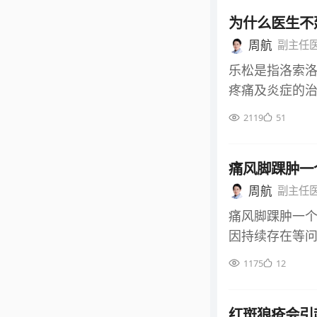
204U/L接
能替代抗风湿
为什么医生不
病信号，但需排
严格禁忌与注
动、肌肉拉伤
周航
副主任
皮肤瘙痒、红斑
肌细胞轻微损伤
乐松是指洛索
值的重要维度
周后复查，数值
疼痛及炎症的
少数患者出现
4U/L的轻度
明确药物过敏
期或大面积使
2119
51
病、心肌损伤
心血管疾病等。
循说明书或医
症状，需进一
现为皮疹、瘙
需注意不同实
痛风脚踝肿一
的绝对禁忌原
能略高于200
物，避免诱发严
周航
副主任
影响数值解读
成，而前列腺
痛风脚踝肿一
性不同，需结
伤。对于合并
因持续存在等
伤，甚至诱发出
诱发因素、局部
1175
12
经肝肾功能代
指导下选用合
体内蓄积。这
肿胀与疼痛。
因此医生会根据
红斑狼疮会引
免自行增减药