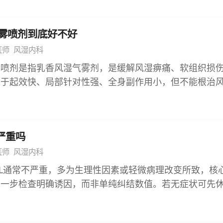
害风险更高。 3、可能干扰自身免疫功能 外源性丙种球
X-1和COX-2）的活性，减少前列腺素合成，从而发挥强
制机体自身免疫系统的抗体产生机制，长期或不当使用可
床应用中，该药物对类风湿关节炎、骨关节炎等风湿免疫
减弱。对于免疫功能正常的个体，这种干扰会打破机体免
雾喷剂到底好不好
症状缓解效果确切，且缓释剂型可延长药物作用时间，提
应对病原体的主动应答能力，不利于长期免疫健康的维持
则是选择性COX-2抑制剂，其核心优势在于特异性抑制炎症
医师
风湿内科
高 丙种球蛋白的生产依赖于健康人血浆捐献，属于稀缺
膜保护相关的COX-1影响极小。这一作用特点使其在发
雾喷剂是指乳香风湿气雾剂，是缓解风湿痹痛、软组织损
，导致药品价格相对昂贵。随意使用会挤占重症患者的用
降低胃肠道不良反应风险，如胃溃疡、胃出血等，尤其适
在于起效快、局部针对性强、全身副作用小，但不能根治
无法及时获得治疗。同时，对普通患者而言，无明确获益
的疼痛与炎症控制。 从镇痛强度与适用范围来看，醋氯
治疗才能达到更优的临床效果，用药需严格把控适用范围
，不符合卫生经济学原则。 5、可能掩盖原发疾病进展 
制使其抗炎镇痛作用更强，对于中重度关节疼痛、术后疼
主要成分包含乳香、没药、羌活、独活等中药材，乳香与
种球蛋白，其短暂的免疫增强效果可能会掩盖原发疾病的
时也因对COX-1的抑制，增加了胃肠道及肾脏的不良反
的作用，现代药理研究表明其提取物可抑制局部炎症介质
性感染或自身免疫性疾病的早期症状可能被暂时缓解，导
监测相关指标。 塞来昔布的镇痛强度略逊于醋氯芬酸缓
严重吗
应；羌活、独活则能祛风除湿、通络止痛，针对风湿痹阻
深入排查与针对性治疗，最终延误疾病的最佳干预时机，
出，除胃肠道不良反应发生率低外，对血小板聚集功能无
果。 作为外用制剂，乳香风湿气雾剂通过皮肤黏膜直接
医师
风湿内科
人群而言，提升自身免疫力的核心在于均衡营养、规律作
更适合需长期用药的慢性疼痛患者，如骨关节炎的长期维
胃肠道的刺激，这一给药方式对存在胃肠疾病或不耐受口
制品。只有明确符合适应证时，在专业医生指导下规范输
U/L通常不严重，多为生理性因素或轻微病理改变所致，核
人群分析，醋氯芬酸缓释片经肝脏代谢，肝功能不全者需
应用中，该药物常用于缓解风湿性关节炎、类风湿关节炎
应有的治疗价值，避免因滥用带来的多重风险。
进一步检查明确诱因，而非单纯纠结数值。若无症状可先
非甾体抗炎药过敏者；塞来昔布同样经肝脏代谢，但其与
劳损、软组织挫伤等引发的局部疼痛，能快速渗透至病变
排查病因，早期干预即可控制病情，无需过度焦虑，科学
华法林合用时需监测凝血功能，禁用于磺胺类药物过敏者
，改善肢体活动功能。 需要明确的是，乳香风湿气雾剂
 成人肌酸激酶正常参考范围通常为男性50-310U/L、女性4
制以对症缓解为主，无法从根本上阻断风湿免疫性疾病的