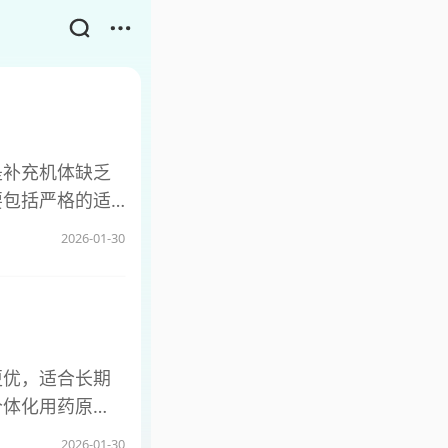
是补充机体缺乏
要包括严格的适
经济成本较高、
2026-01-30
临床适应证，仅
下、自身免疫性
情况，使用后无
 2、存在潜在
，尽管生产工艺
更优，适合长期
应，常见的有输
个体化用药原
血栓事件，尤其
为非选择性抑制
2026-01-30