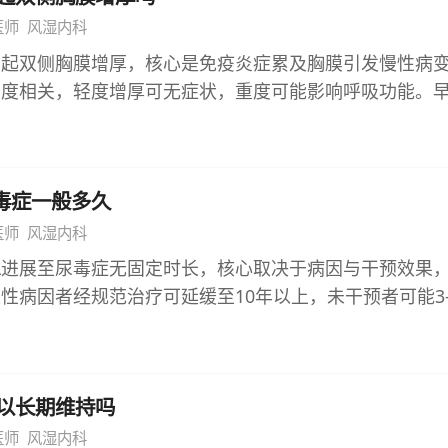
药物可能影响胎儿的前列腺素合成，增加胎儿动脉导管早
善就擅自中断治疗。 2、启动降尿酸治疗 慢性期需在抗
医师
风湿内科
泌，对哺乳期婴幼儿的健康产生潜在影响；儿童的肝肾功
酸药物治疗，从根源上减少尿酸生成或促进尿酸排泄，降
引起双侧胸膜增厚，核心是免疫炎症累及胸膜引发慢性病
数据不充分，因此医生通常不建议此类人群使用。 5、
始用药需从小剂量开始，逐渐调整至有效剂量，避免血尿
动度相关，轻度增厚可无症状，重度可能影响呼吸功能。
炎药可能增加心血管不良事件的发生风险，如诱发或加重
期间需定期监测血尿酸、肝肾功能，根据监测结果优化用
发症的关键，出现相关表现时需及时评估调整治疗，避免
心肌梗死、脑卒中。对于合并严重高血压、心力衰竭、冠
素 严格限制高嘌呤食物摄入，如动物内脏、海鲜、浓肉
质量。 红斑狼疮作为自身免疫性疾病，其核心病理机制
用该药物的风险大于获益，医生会避免使用，选择对心血
饮料，减少尿酸生成与关节刺激。同时避免脚踝关节过度
身性炎症反应，可累及多个脏器与组织，胸膜作为浆膜组
。 医生不建议吃洛索洛芬钠片的核心是围绕用药安全与
运动，可适当抬高患肢促进静脉回流，减轻肿胀。日常需
尿毒症一般多久
疫复合物沉积及炎症因子侵袭，进而出现结构与功能改变
合患者过敏史、合并症、年龄及身体状况等多方面因素评
于2000毫升，促进尿酸排泄。 4、局部物理治疗辅助 
初始阶段多为胸膜炎，异常免疫反应导致胸膜充血、水肿
医师
风湿内科
则，患者应及时告知医生自身完整健康状况，配合医生完
部物理治疗增强疗效，如低频脉冲电治疗、红外线照射等
积液。若病情未得到及时有效控制，慢性炎症会持续刺激
确保用药安全有效。
ol/L进展至尿毒症无固定时长，核心取决于病因与干预效果
症渗出，缓解肿胀与疼痛。需注意物理治疗需在专业医生
蛋白沉积、成纤维细胞增殖，进而导致胸膜增厚。当炎症
性病因者经规范治疗可延缓至10年以上，未干预者可能3
敷或其他刺激性理疗方式，尤其在急性炎症未完全控制时
侧胸膜增厚的影像学表现。 需明确的是，并非所有红斑
因、坚持科学干预与健康生活方式，定期监测肾功能，才
、完善检查评估病情 及时完善脚踝关节超声、X线或双能C
厚，其发生率与疾病活动度、治疗干预时机密切相关。疾
过早进入尿毒症阶段。 肌酐115μmol/L提示肾功能已
尿酸盐结晶沉积、关节软骨损伤或骨质破坏等情况。同时
的患者，免疫炎症反应更剧烈，累及胸膜的概率更高，且
肾脏病进展至终末期的状态，两者间的进展速度首要取决
酸等指标，明确身体基础状态与病情严重程度。根据检查
病情控制稳定的患者，胸膜受累风险显著降低，即使曾出
以长期维持吗
的肌酐暂时性升高，如脱水、药物性肾损伤等，及时去除
积液，可在严格无菌操作下进行穿刺抽吸，快速缓解肿胀
进展为增厚。 双侧胸膜增厚的程度与临床意义存在个体
复正常，基本不会进展至尿毒症；若为慢性肾小球肾炎、
医师
风湿内科
时就医规范用药，长期维持血尿酸稳定，同时严格规避诱