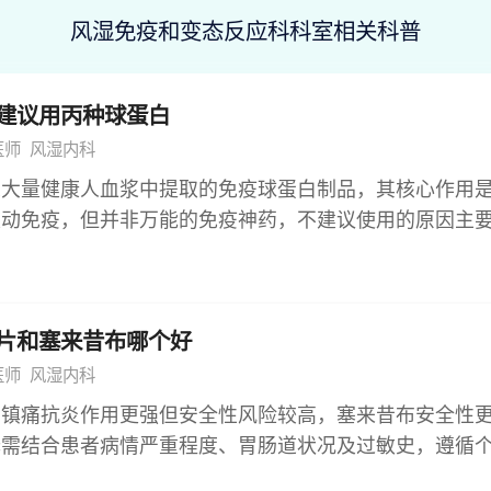
风湿免疫和变态反应科科室相关科普
建议用丙种球蛋白
医师
风湿内科
从大量健康人血浆中提取的免疫球蛋白制品，其核心作用
被动免疫，但并非万能的免疫神药，不建议使用的原因主
在潜在的安全风险、可能干扰自身免疫功能、医疗资源与
病进展等。 1、严格的适应证限制 丙种球蛋白有明确的
免疫缺陷病、继发性免疫缺陷状态如重度感染合并免疫低
片和塞来昔布哪个好
等特定场景。对于普通感冒、慢性疲劳综合征等非适应证
，属于不合理用药范畴，违背临床治疗的循证医学原则。
医师
风湿内科
为血液制品，丙种球蛋白存在传播未知病原体的潜在风险
片镇痛抗炎作用更强但安全性风险较高，塞来昔布安全性
全性，但仍无法完全规避。同时，用药后可能引发不良反
择需结合患者病情严重程度、胃肠道状况及过敏史，遵循
、头痛、乏力，严重时可能出现过敏反应、肾功能损伤或
缓释片属于非甾体抗炎药中的乙酸类衍生物，其作用机制