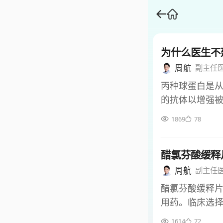
为什么医生不
周航
副主任
丙种球蛋白是
的抗体以增强
应证限制、存
1869
78
可能掩盖原发疾
适用于原发性
醋氯芬酸缓释
疾病如川崎病
法带来明确获益
周航
副主任
的安全风险 作
醋氯芬酸缓释
已大幅提升安
用药。临床选
注相关的发热
则。 醋氯芬酸
1614
72