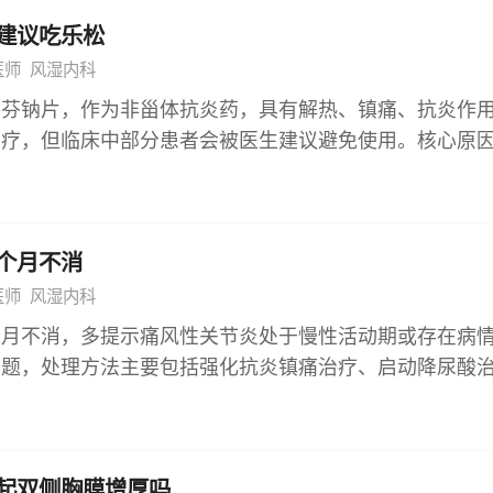
近女性上限或略高于部分实验室标准，属于轻度升高，多数情
慢作用药、糖皮质激素等针对病因治疗的药物。此外，该
建议吃乐松
查潜在诱因。 生理性因素导致的轻度升高通常不严重，
意事项，对成分过敏者、皮肤破溃者禁用，部分患者使用
、过度劳累，或进行过肌内注射、长时间保持同一姿势，
医师
风湿内科
等过敏反应，需及时停药并处理。 临床应用的安全性也
，释放肌酸激酶入血，使数值轻度升高。这类情况多为暂时
洛芬钠片，作为非甾体抗炎药，具有解热、镇痛、抗炎作
，相较于口服抗风湿药物，乳香风湿气雾剂全身不良反应
通常可恢复正常，无需特殊治疗。 病理性因素引发的升高
治疗，但临床中部分患者会被医生建议避免使用。核心原
局部皮肤刺激症状，且症状多较轻微，停药后可自行缓解
升高多提示早期或轻微病变，尚未达到严重程度。常见病因
史、合并严重胃肠道疾病、存在严重肝肾功能不全、特殊
用仍可能因药物成分经皮肤吸收累积，增加不良反应风险
早期、肝脏或甲状腺功能异常等。若伴随肌肉酸痛、乏力
 1、患者存在明确药物过敏史 洛索洛芬钠片可能引发过
嘱的用药剂量与疗程。
步检查肌酸激酶同工酶、心电图等，明确病变部位，避免
痒，严重时可能出现喉头水肿、呼吸困难等危及生命的症
验室的参考标准可能存在差异，部分实验室因检测方法不
个月不消
则出发，此类患者严禁使用该药物，医生需优先选择无过
U/L，此时204U/L可能仍处于正常范围。此外，年龄、性
重过敏事件。 2、合并严重胃肠道疾病 该药物会抑制体
医师
风湿内科
，老年人或女性因肌肉量相对较少，相同数值下的临床意
素是保护胃肠道黏膜的重要物质，长期或大量使用可能导
个月不消，多提示痛风性关节炎处于慢性活动期或存在病
合个体情况分析。
胃溃疡、十二指肠溃疡、胃出血等疾病的患者，使用后会
问题，处理方法主要包括强化抗炎镇痛治疗、启动降尿酸
血或穿孔，因此医生不建议使用。 3、存在严重肝肾功能
物理治疗辅助、完善检查评估病情等。 1、强化抗炎镇痛
谢排泄，当患者肝肾功能严重不全时，药物代谢排泄会受
适的抗炎镇痛药物，足量足疗程规范使用，抑制关节局部
不仅会显著增加不良反应的发生风险，还可能进一步加重
用药期间需密切观察药物不良反应，如胃肠道不适、肝肾
肝肾功能检查结果，判断患者无法耐受时不建议使用。 4
起双侧胸膜增厚吗
量或停药。待肿胀、疼痛明显缓解后，再根据病情逐渐调