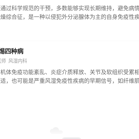
床症状，仅在影像学检查中发现；中重度增厚可能压迫肺
风险则显著增加。 及时规范的医学干预是延缓进展的关键
据病情动态调整方案，才能有效缓解肿胀、保护关节功能
者通过科学规范的干预，多数能够实现长期维持，避免病
胸闷、气短、活动后呼吸困难等症状。此外，双侧胸膜增
阶段就明确病因，通过控制血压、血糖、减少尿蛋白、避免肾
干燥综合征，是一种以侵犯外分泌腺体为主的自身免疫性
加重呼吸功能受限，影响患者生活质量。 临床中，红斑
定期监测肾功能，多数患者可将肾功能下降速度控制在缓
干、眼干等局部症状，无内脏器官受累，此时通过针对性
，需结合疾病整体活动度综合评估，通过影像学检查明确
10年以上，甚至更久。反之，若忽视病情、未及时干预
有效控制症状、稳定病情，维持正常生活质量。 轻症干
、粘连等情况。这一表现不仅是胸膜受累的直接证据，也
可能缩短至3-5年。 个体基础健康状况与生活方式对进
干预与长期管理，而非单纯依赖药物，由于疾病病因尚未
及时调整治疗方案以控制免疫炎症，避免胸膜病变进一步
糖尿病、高血脂等基础疾病的患者，若基础病控制不佳，
惕四种病
，治疗目标以缓解症状、保护腺体功能、预防病情进展为
展；而无基础疾病、体质较好的患者，进展相对缓慢。此
者，优先通过非药物方式干预，如保持口腔湿润、眼部保
医师
风湿内科
盐高蛋白饮食、吸烟饮酒等不良生活方式，会增加肾脏代
施能减少腺体负担，延缓功能损伤。 规范的对症治疗是
与机体免疫功能紊乱、炎症介质释放、关节及软组织受累
间。 需注意，单一肌酐数值无法全面反映肾功能状态，
干症状，可通过补充水分、使用人工唾液等缓解；眼干则
不适，也可能是严重风湿免疫性疾病的早期信号，如纤维
白定量、肾脏形态等检查综合评估。若肌酐115μmol/L
等维持眼部湿润，必要时配合睑缘清洁等护理，预防结膜
风湿关节炎早期、系统性红斑狼疮、血管炎等。 1、纤维
滤过率快速下降，提示肾损伤进展风险高；若仅为孤立性
症状改善不佳，可在医生指导下短期使用温和的免疫调节
是较常见的功能性疼痛疾病，并非器质性病变。其引发全
进展风险较低，经干预后预后较好。
制剂，减少药物不良反应。 定期监测与生活方式调整是
经敏感性增高、神经递质代谢异常相关，患者可出现全身
6-12个月复查血常规、肝肾功能、自身抗体及内脏器官
或胀痛，常伴随疲劳、睡眠障碍。疼痛多无明确关节肿胀
整干预方案。同时，需避免劳累、熬夜，保持情绪稳定，
指标异常，对机体器官损害较小。 2、风湿性关节炎 风
摄入，这些不良因素可能诱发免疫反应激活，导致病情加
后引发的异常免疫反应所致，是导致全身游走痛的常见风