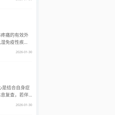
蛋白的输入会在
效抗炎、镇痛及解
能导致自身免疫
性疾病引发的关
疫平衡，反而降
升患者用药依从
。 4、医疗资
部位的COX-
的医疗资源，其
挥抗炎镇痛作用的
伤疼痛的有效外
药资源，导致真
用于有胃肠道疾
风湿免疫性疾
的用药会造成不
芬酸缓释片的非
与禁忌证。 乳
在未明确病因的
2026-01-30
痛等具有较好的
没药兼具活血行
真实进展情况。
应风险，长期大
释放，减轻组织
致患者和医生忽
释片，但其安全
引发的肢体不适
加重后续治疗难
明显影响，不会
吸收起效，可避
息与适度运动，
持治疗。 从药
服药的患者尤为
注，才能让丙种
心是结合自身症
减量使用，且禁
急性期的关节肿
休息复查，若伴
部分药物存在相
部位，减轻炎症
解读与针对性检
。
2026-01-30
的疗效存在局限
0-200U/L，
病理进程，也不