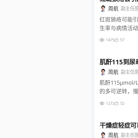
娠晚期使用该
勿因症状稍有改
周航
副主任
可通过乳汁分
及时启动降尿
红斑狼疮可能
全，用药安全性
目标范围。初
生率与病情活
疾病 非甾体抗
二次痛风。治疗
情是预防该并
病，甚至导致
1475
57
严格规避诱发因
脏器功能与生活
病的患者，使
及饮用高果糖
激活引发的全
的替代治疗方案
累，避免剧烈
肌酐115到
分，易被异常免
合判断，需结
每日饮水量不少
发胸膜病变的
周航
副主任
遵循个体化原
时，可配合局
出，形成胸腔
行盲目用药，
肌酐115μm
循环，减轻炎
胸膜表面纤维
的多可逆转，慢
免自行使用热
时，便会出现双
是及时明确病
加重症状。 5
1272
52
现双侧胸膜增
进展风险，避免
节内是否存在
及时规范治疗
尿毒症是慢性
血常规、血尿
胸膜增厚；而
干燥症轻症可
性肾损伤导致
案，若存在关节
可通过干预避免
后，肌酐可恢
周航
副主任
况，核心是及