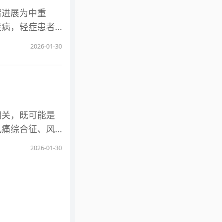
组织，影响肺通
，若在肌酐11
，降低慢性并发
情进展为中重
厚还可能伴随胸
毒性物质等针对
疾病，轻症患者
狼疮患者出现双
慢水平，进展至
的对症支持与免
增厚程度与是否
2026-01-30
，肾功能会持续
燥症的长期维持
可能提示疾病处
展速度影响显著，
完全明确，目前
进展，保护肺功
会进一步加重肾
主。对于仅存在
外，长期熬夜、
湿，避免干燥环
谢负担，缩短进
长期维持的重要
相关，既可能是
需结合估算肾小
可选用人工泪
肌痛综合征、风
同时伴随大量尿
炎、角膜炎等并
肌痛综合征 纤
肌酐轻度升高，
2026-01-30
药物，避免盲目
身游走痛的原因
长期维持的关键
多处肌肉、骨骼
功能，及时发现
、畸形，实验室
戒烟限酒，减少
湿性关节炎多由A
重，影响长期维
湿性疾病。感染