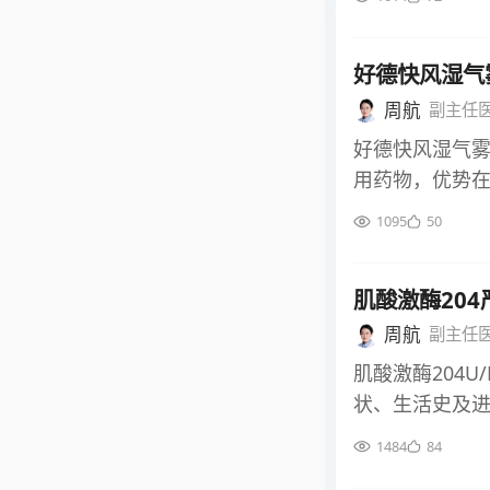
对特殊人群的危
环氧化酶（CO
一定程度上抑
热作用。在临
功能的依赖性
好德快风湿气
节肿胀、疼痛
低自身免疫系统
性。 塞来昔布
周航
副主任
源与经济成本较
2，对胃肠道黏
好德快风湿气
制备工艺复杂
同时，能显著
用药物，优势
正需要的患者
病史或老年患者
病，需结合病因
必要的经济负担
1095
50
选择性抑制机
香风湿气雾剂
情况下使用丙
缓解效果，但同
气、消肿止痛
例如，部分慢
剂量使用需密切
肌酸激酶204
水肿与疼痛反
视了对病因的
性优势更为突
有明确的对症效
周航
副主任
度。 对于普通
增加出血风险，
免口服药物对
而非依赖血液
肌酸激酶204
物代谢与禁忌
友好。在临床
球蛋白发挥其
状、生活史及
用于对乙酸类
痛，以及腰肌
随不适需及时
互作用，如与
1484
84
反应与肌肉痉挛
查是判断的关键。
性，其作用机