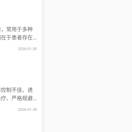
况下并非严重疾
药物的使用存在
如近期有剧烈运
后可能出现局部
都可能导致骨骼
是评判该药物价
性，休息1-2
用，常用于多种
发生率更低，仅
需警惕，但20
因在于患者存在
。但需注意，长
包括骨骼肌疾
人群、合并严重
，因此需严格遵
2026-01-30
、胸闷、心慌等
敏反应，轻度表
延误早期干预。
状。从用药安全
同，正常上限可
敏风险的替代药
别等个体差异也会
内前列腺素合
义可能与年轻男
致胃肠道黏膜损
情控制不佳、诱
加重胃肠道损
治疗、严格规避
不全 药物主要
治疗 需在医生
2026-01-30
阻，导致药物在
炎症反应，减轻
肝肾功能损伤，
功能异常等，避
、特殊人群 妊
整用药剂量，切