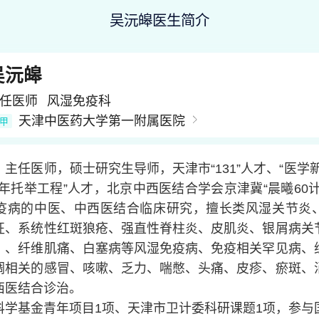
吴沅皞医生简介
吴沅皞
任医师
风湿免疫科
天津中医药大学第一附属医院
甲
主任医师，硕士研究生导师，天津市“131”人才、“医学
年托举工程”人才，北京中西医结合学会京津冀“晨曦60
疫病的中医、中西医结合临床研究，擅长类风湿关节炎
征、系统性红斑狼疮、强直性脊柱炎、皮肌炎、银屑病关
）、纤维肌痛、白塞病等风湿免疫病、免疫相关罕见病、
调相关的感冒、咳嗽、乏力、喘憋、头痛、皮疹、瘀斑、
西医结合诊治。
科学基金青年项目1项、天津市卫计委科研课题1项，参与