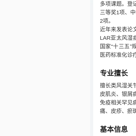
多项课题。登
三等奖1项、
2项。
近年来发表论文
LAR亚太风
国家“十三五
医药标准化诊
专业擅长
擅长类风湿关
皮肌炎、银屑
免疫相关罕见
痛、皮疹、瘀
基本信息