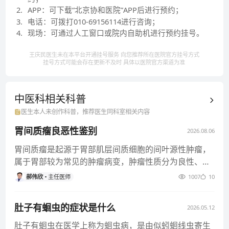
2
.
APP：可下载“北京协和医院”APP后进行预约；
3
.
电话：可拨打010-69156114进行咨询；
4
.
现场：可通过人工窗口或院内自助机进行预约挂号。
王庆民医生未在本平台开通挂号服务 向您推荐所在医院官方挂号方式
挂号方式可能会存在更新不及时 具体以医院官方渠道为准
中医科相关
科普
医生本人未创作科普，推荐医生同科室相关内容
胃间质瘤良恶性鉴别
2026.08.06
胃间质瘤是起源于胃部肌层间质细胞的间叶源性肿瘤，
属于胃部较为常见的肿瘤病变，肿瘤性质分为良性、潜
在恶性和恶性三类，良恶性
郝伟欣
主任医师
1007
10
肚子有蛔虫的症状是什么
2026.05.12
肚子有蛔虫在医学上称为蛔虫病，是由似蚓蛔线虫寄生