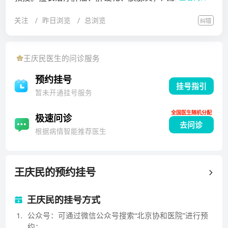
病，如类风湿关节炎、干燥综合征、反应性关节炎、血
关注
昨日浏览
总浏览
纠错
管炎、强直性脊柱炎、系统性红斑狼疮、牛皮癣、SAP
HHA综合征等，以及骨关节炎、痛风、乳腺结节、甲状
腺结节等。1982年从北京协和医科大学研究生院毕业，
王庆民
医生的问诊服务
获得医学硕士学位，此后埋头北京协和医院中医科的临
床医疗和科研岗位三十多年。在国家级、省级医学杂志
预约挂号
挂号指引
发表论文20余篇，主编及参与编写医学专著7部。现任
暂未开通挂号服务
北京中西医结合学会免疫系统疾病专业委员会委员、消
全国医生随机分配
化系统疾病专业委员会委员、肝病专业委员会会员。
极速问诊
去问诊
根据病情智能推荐医生
王庆民
的预约挂号
王庆民的挂号方式
1
.
公众号：可通过微信公众号搜索“北京协和医院”进行预
约；