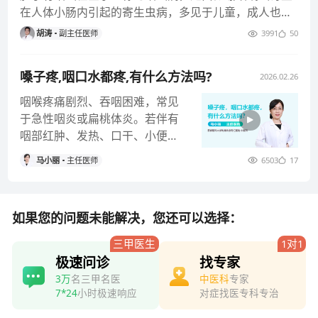
在人体小肠内引起的寄生虫病，多见于儿童，成人也可
能感染。蛔虫寄生会掠夺人
胡涛
副主任医师
3991
50
嗓子疼,咽口水都疼,有什么方法吗?
2026.02.26
咽喉疼痛剧烈、吞咽困难，常见
于急性咽炎或扁桃体炎。若伴有
咽部红肿、发热、口干、小便
黄、大便干、舌红苔黄等表现，
马小丽
主任医师
6503
17
多属中医“
如果您的问题未能解决，您还可以选择：
三甲医生
1对1
极速问诊
找专家
3万
名三甲名医
中医科
专家
7*24
小时极速响应
对症找医专科专治