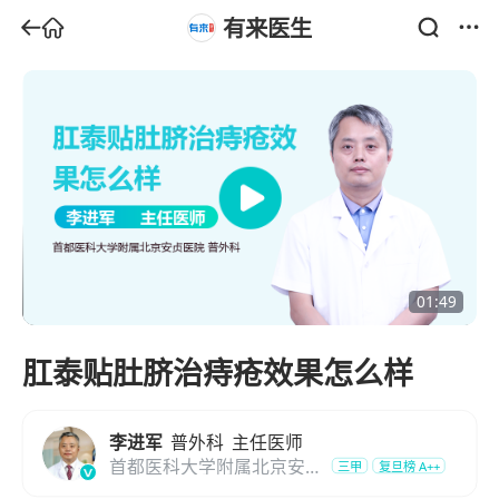
有来医生
01:49
肛泰贴肚脐治痔疮效果怎么样
李进军
普外科
主任医师
首都医科大学附属北京安贞
三甲
复旦榜
A++
医院