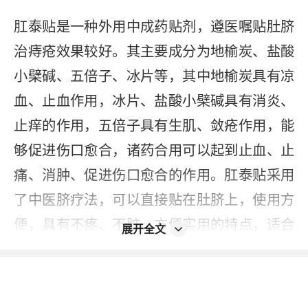
肛泰贴是一种外用中成药贴剂，遵医嘱贴肚脐
治痔疮效果较好。其主要成分为地榆炭、盐酸
小檗碱、五倍子、冰片等，其中地榆炭具有凉
血、止血作用，冰片、盐酸小檗碱具有消炎、
止痒的作用，五倍子具有生肌、敛疮作用，能
够促进伤口愈合，诸药合用可以起到止血、止
痛、消肿、促进伤口愈合的作用。肛泰贴采用
了中医脐疗法，可以直接贴在肚脐上，使用方
便，具有不疼、不脏、方便实用的特点，适合
展开全文
职场及出行人群。肚脐是“通百脉、调阴阳”的核
心穴位，在神阙穴贴药，是中医敷脐疗法又称
脐疗，有多年历史，《五十二病方》、汉代