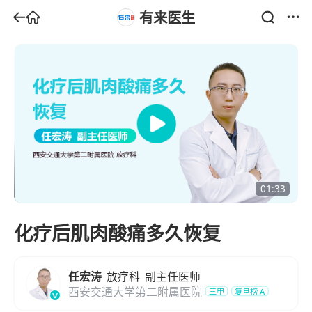
有来医生
01:33
化疗后肌肉酸痛多久恢复
任宏涛
放疗科
副主任医师
西安交通大学第二附属医院
三甲
复旦榜
A