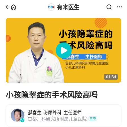
有来医生
01:34
小孩隐睾症的手术风险高吗
郝春生
泌尿外科
主任医师
首都儿科研究所附属儿童医院
三甲