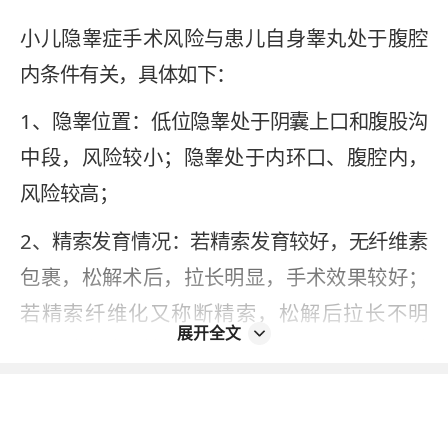
小儿隐睾症手术风险与患儿自身睾丸处于腹腔
内条件有关，具体如下：
1、隐睾位置：低位隐睾处于阴囊上口和腹股沟
中段，风险较小；隐睾处于内环口、腹腔内，
风险较高；
2、精索发育情况：若精索发育较好，无纤维素
包裹，松解术后，拉长明显，手术效果较好；
若精索纤维化又称断精索，松解后拉长不明
展开全文
显，手术效果较差，可进行Fowler-Stephen手
术，依托睾丸引带，输精管动脉给睾丸供血，
比例较小，术后出现睾丸萎缩几率较大。