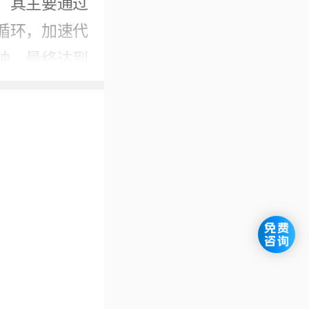
。其主要通过
循环，加速代
肿，最终达到
起的腰痛有一
或伴随下肢放
检查，明确病