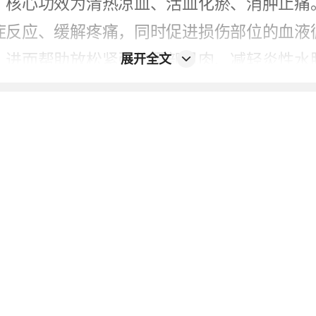
，核心功效为清热凉血、活血化瘀、消肿止痛
症反应、缓解疼痛，同时促进损伤部位的血液
，进而帮助放松紧张的腰部肌肉、减轻炎性水
展开全文
不适的目的。
来看，该喷雾剂对于运动拉伤、慢性劳损等引
果。
是由腰椎间盘突出症、腰椎滑脱等疾病引起，
无力、行走困难等症状，需及时就医进行详细
针对性治疗，以免延误病情。
诊，如有不适请尽快就医