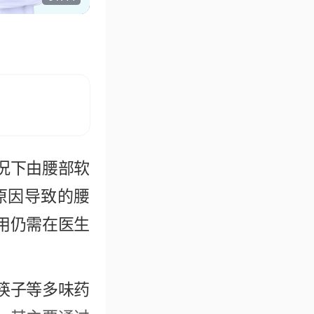
况下由腰部软
原因导致的腰
用仍需在医生
筷子等多味药