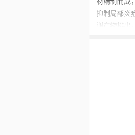
材精制而成
抑制局部炎
谢产物排出
改善疼痛与
从临床应用
定的缓解效
不过若腰痛
射性麻木、
因后再开展
2026-06-23
本内容不能代替面