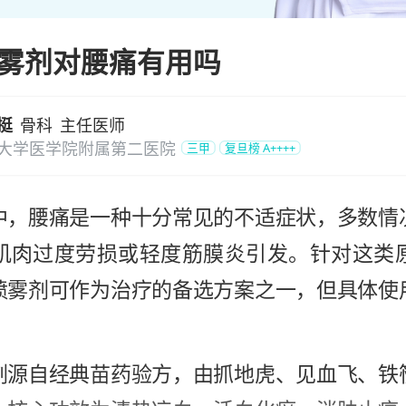
雾剂对腰痛有用吗
挺
骨科
主任医师
大学医学院附属第二医院
三甲
复旦榜
A++++
中，腰痛是一种十分常见的不适症状，多数情
肌肉过度劳损或轻度筋膜炎引发。针对这类
喷雾剂可作为治疗的备选方案之一，但具体使
。
剂源自经典苗药验方，由抓地虎、见血飞、铁